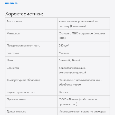
на сайте
.
Характеристики:
Тип изделия
Чехол влагонепроницаемый на
подушку (Наволочка)
Материал
Основа с ПВХ-покрытием (клеенка
ПВХ)
Поверхностная плотность
240 г/м²
Застежка
Молния
Цвет
Зеленый / Белый
Свойства
Водоотталкивающий,
влагонепроницаемый
Температурная обработка
Не подлежит автоклавированию и
обработке паром
Страна производства
Россия
Производитель
ООО «Лиана» (собственное
производство)
Дополнительно
Индивидуальный пошив по размерам