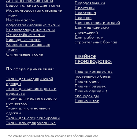
Антистатические ткани
Пододеяльники
Водоотталкивающие ткани
Простыни
Масло-водоотталкивающие
Полотенца
ткани
Пеленки
Нефте-масло-
Для гостиниц и отелей
водоотталкивающие ткани
Для медицинских
Кислотозащитные ткани
учреждений
Огнестойкие ткани
Для рабочих и
Биоцидные ткани
строительных бригад
Кровеотталкивающие
ткани
Сигнальные ткани
ШВЕЙНОЕ
ПРОИЗВОДСТВО:
По сфере применения:
Пошив комплектов
постельного белья
Ткани для медицинской
Пошив одеял
одежды
Пошив подушек
Ткани для министерств и
Пошив одежды /
ведомств
спецодежды
Ткани для нефтегазового
Пошив штор
комплекса
Ткани для сигнальной
одежды
Ткани для спецэкипировки
Ткани камуфлированные
На сайте используются файлы
cookies
для обеспечения его