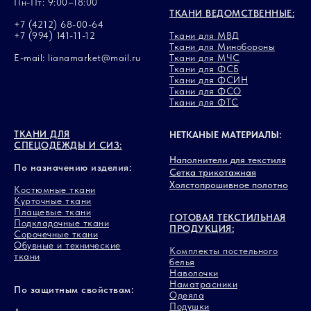
Пн-Пт: 9:00–18:00
ТКАНИ ВЕДОМСТВЕННЫЕ:
+7 (4212) 68-00-64
+7 (994) 141-11-12
Ткани для МВД
Ткани для Минобороны
E-mail: lianamarket@mail.ru
Ткани для МЧС
Ткани для ФСБ
Ткани для ФСИН
Ткани для ФСО
Ткани для ФТС
ТКАНИ ДЛЯ
НЕТКАНЫЕ МАТЕРИАЛЫ:
СПЕЦОДЕЖДЫ И СИЗ:
Наполнители для текстиля
По назначению изделия:
Сетка трикотажная
Холстопрошивное полотно
Костюмные ткани
Курточные ткани
Плащевые ткани
ГОТОВАЯ ТЕКСТИЛЬНАЯ
Подкладочные ткани
ПРОДУКЦИЯ:
Сорочечные ткани
Обувные и технические
Комплекты постельного
ткани
белья
Наволочки
Наматрасники
По защитным свойствам:
Одеяла
Подушки