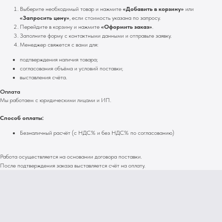
Выберите необходимый товар и нажмите
«Добавить в корзину»
или
«Запросить цену»
, если стоимость указана по запросу.
Перейдите в корзину и нажмите
«Оформить заказ»
.
Заполните форму с контактными данными и отправьте заявку.
Менеджер свяжется с вами для:
подтверждения наличия товара;
согласования объёма и условий поставки;
выставления счёта.
Оплата
Мы работаем с юридическими лицами и ИП.
Способ оплаты:
Безналичный расчёт (с НДС% и без НДС% по согласованию)
Работа осуществляется на основании договора поставки.
После подтверждения заказа выставляется счёт на оплату.