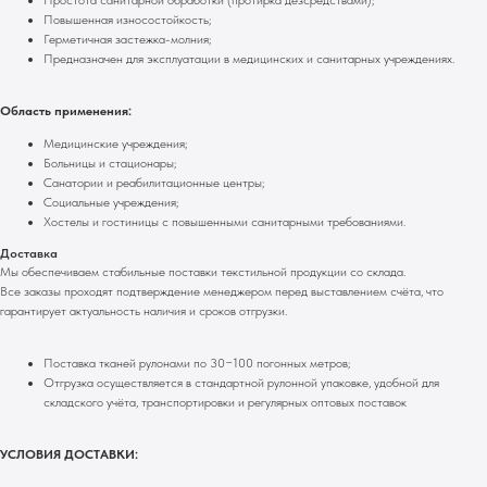
Повышенная износостойкость;
Герметичная застежка-молния;
Предназначен для эксплуатации в медицинских и санитарных учреждениях.
Область применения:
Медицинские учреждения;
Больницы и стационары;
Санатории и реабилитационные центры;
Социальные учреждения;
Хостелы и гостиницы с повышенными санитарными требованиями.
Доставка
Мы обеспечиваем стабильные поставки текстильной продукции со склада.
Все заказы проходят подтверждение менеджером перед выставлением счёта, что
гарантирует актуальность наличия и сроков отгрузки.
Поставка тканей рулонами по 30−100 погонных метров;
Отгрузка осуществляется в стандартной рулонной упаковке, удобной для
складского учёта, транспортировки и регулярных оптовых поставок
УСЛОВИЯ ДОСТАВКИ: