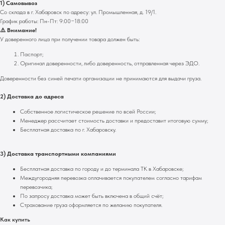
1) Самовывоз
Со склада в г. Хабаровск по адресу: ул. Промышленная, д. 19/1.
График работы: Пн-Пт: 9:00−18:00
⚠️ Внимание!
У доверенного лица при получении товара должен быть:
Паспорт;
Оригинал доверенности, либо доверенность, отправленная через ЭДО.
Доверенности без синей печати организации не принимаются для выдачи груза.
2) Доставка до адреса
Собственное логистическое решение по всей России;
Менеджер рассчитает стоимость доставки и предоставит итоговую сумму;
Бесплатная доставка по г. Хабаровску.
3) Доставка транспортными компаниями
Бесплатная доставка по городу и до терминала ТК в Хабаровске;
Междугородняя перевозка оплачивается покупателем согласно тарифам
перевозчика;
По запросу доставка может быть включена в общий счёт;
Страхование груза оформляется по желанию покупателя.
Как купить