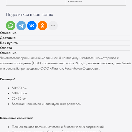
заказчика
Поделиться в соц. сетях
Описание
Доставка
Как купить
Оплата
Описание
Чехол влагонепроницаемый медицинский на подушку, изготовлен из материала с
поливинилхлоридным (ПВХ) покрытием, плотность 240 г/м², застежка-молния, цвет белый
или зеленый, производство ООО «Лиана», Российская Федерация.
Размеры:
50×70 см
60×60 см
70×70 см
Возможен пошив по индивидуальным размерам
Ключевые свойства:
Полная защита подушки от влаги и биологических загрязнений;
Простота санитарной обработки (протирка дезсредствами);