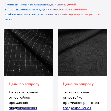
Ткани для пошива спецодежды, используемой
в промышленности и других сферах с повышенными
требованиями к защите от высоких температур и открытого
огня.
Цена по запросу
Цена по запросу
Ткань костюмная
Ткань костюмная
огнестойкая
огнестойкая
арамидная
арамидная рип-стоп
гладкокрашеная
гладкокрашеная,