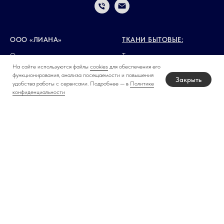
ООО «ЛИАНА»
ТКАНИ БЫТОВЫЕ:
О нас
Ткани для постельного
Товар + Логистика
белья
На сайте используются файлы
cookies
для обеспечения его
Доставка
Ткани для полотенец
функционирования, анализа посещаемости и повышения
Закрыть
Правовая информация
Ткани для подушек и
удобства работы с сервисами. Подробнее — в
Политике
матрасов
конфиденциальности
Ткани детского
КОНТАКТЫ:
ассортимента
Ткани технического
г. Хабаровск, ул.
назначения
Промышленная 19Б
Пн-Пт: 9:00–18:00
ТКАНИ ВЕДОМСТВЕННЫЕ:
+7 (4212) 68-00-64
+7 (994) 141-11-12
Ткани для МВД
Ткани для Минобороны
E-mail: lianamarket@mail.ru
Ткани для МЧС
Ткани для ФСБ
Ткани для ФСИН
Ткани для ФСО
Ткани для ФТС