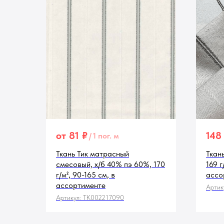
от
81
₽
148
/
1 пог. м
Ткань Тик матрасный
Ткан
смесовый, х/б 40% пэ 60%, 170
169 г
г/м², 90-165 см, в
ассо
ассортименте
Артик
Артикул:
TK002217090