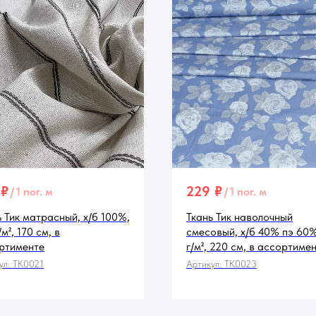
₽
229
₽
/
1 пог. м
/
1 пог. м
ь Тик матрасный, х/б 100%,
Ткань Тик наволочный
/м², 170 см, в
смесовый, х/б 40% пэ 60%
ртименте
г/м², 220 см, в ассортиме
ул:
TK0021
Артикул:
TK0023