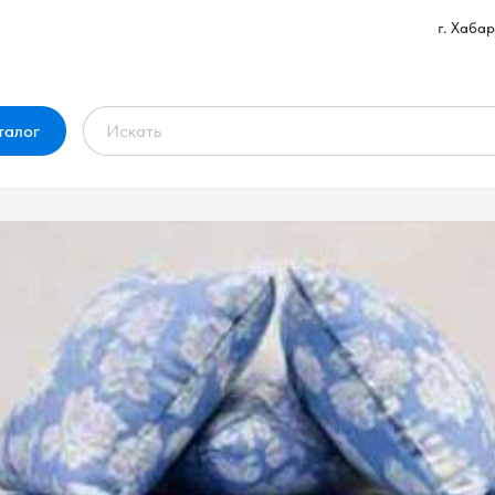
г. Хаба
талог