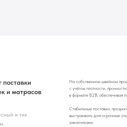
 поставки
На собственном швейном произ
с учётом плотности, прочност
ек и матрасов
в формате B2B, обеспечивая п
Стабильные поставки, прозрач
сный и тик
выстраивать долгосрочные от
заказчиками.
ы.