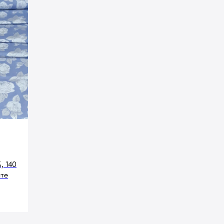
, 140
нте