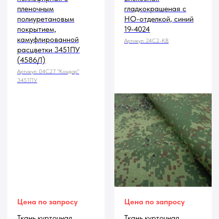
пленочным
гладкокрашеная с
полиуретановым
НО-отделкой, синий
покрытием,
19-4024
камуфлированной
Артикул:
24С2-КВ
расцветки 3451ПУ
(4586/1)
Артикул:
04С27 "Кондор"
3451ПУ
Цена по запросу
Цена по запросу
Ткань курточная
Ткань курточная