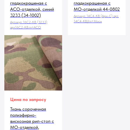
гладкокрашеная с
гладкокрашеная с
АСО-отделкой, синий
МО-отделкой 44-0802
3233 (34-1002)
Артикул:
14С4-КВ (Арм-С) арт.
14С4-КВ//гл+Мосн
Артикул:
16С2-КВ (3233)
арт.16С2-КВ.гл+АСО
Цена по запросу
Ткань сорочечная
полиэфирно-
вискозная рип-стоп с
МО-отделкой,