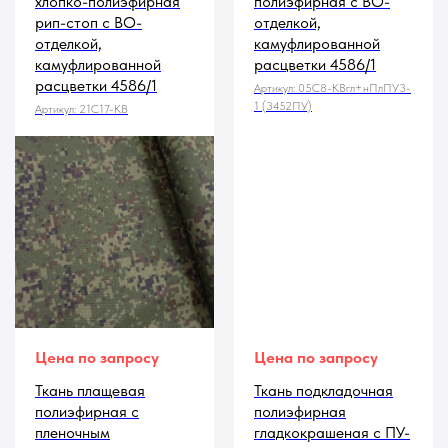
хлопко-полиэфирная
полиэфирная с ВО-
рип-стоп с ВО-
отделкой,
отделкой,
камуфлированной
камуфлированной
расцветки 4586/1
расцветки 4586/1
Артикул:
05С8-КВгл+нПлПУ3-
1 (3452ПУ)
Артикул:
21С17-КВ
Цена по запросу
Цена по запросу
Ткань плащевая
Ткань подкладочная
полиэфирная с
полиэфирная
пленочным
гладкокрашеная с ПУ-