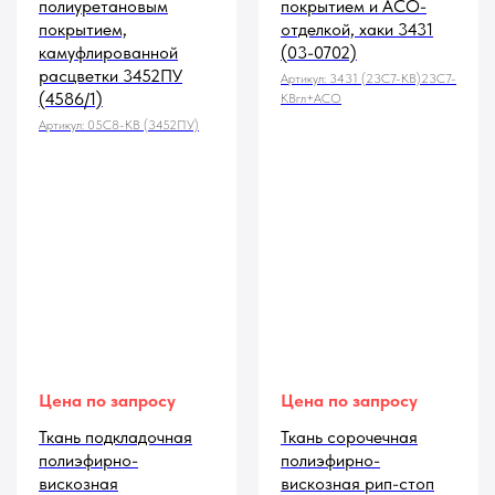
полиуретановым
покрытием и АСО-
покрытием,
отделкой, хаки 3431
камуфлированной
(03-0702)
расцветки 3452ПУ
Артикул:
3431 (23С7-КВ)23С7-
(4586/1)
КВгл+АСО
Артикул:
05С8-КВ (3452ПУ)
Цена по запросу
Цена по запросу
Ткань подкладочная
Ткань сорочечная
полиэфирно-
полиэфирно-
вискозная
вискозная рип-стоп