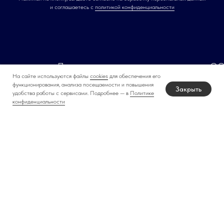
и соглашаетесь c
политикой конфиденциальности
»
Производственно-торговая компания ООО «
На сайте используются файлы
cookies
для обеспечения его
функционирования, анализа посещаемости и повышения
Закрыть
удобства работы с сервисами. Подробнее — в
Политике
конфиденциальности
ООО «ЛИАНА»
ТКАНИ БЫТОВЫЕ:
О нас
Ткани для постельного