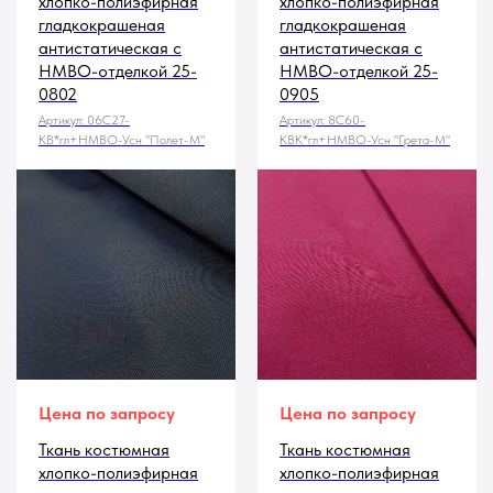
хлопко-полиэфирная
хлопко-полиэфирная
гладкокрашеная
гладкокрашеная
антистатическая с
антистатическая с
НМВО-отделкой 25-
НМВО-отделкой 25-
0802
0905
Артикул:
06С27-
Артикул:
8С60-
КВ*гл+НМВО-Усн "Полет-М"
КВК*гл+НМВО-Усн "Грета-М"
Цена по запросу
Цена по запросу
Ткань костюмная
Ткань костюмная
хлопко-полиэфирная
хлопко-полиэфирная