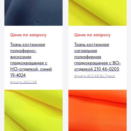
Цена по запросу
Цена по запросу
Ткань костюмная
Ткань костюмная
полиэфирно-
сигнальная
вискозная
полиэфирная
гладкокрашеная с
гладкокрашеная с ВО-
НО-отделкой, синий
отделкой 210 46-0205
19-4024
Артикул:
4С5-КВ Во "Грета"
Артикул:
24С2-КВ