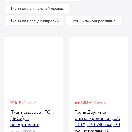
Ткани для сигнальной одежды
Ткани для спецэкипировки
Ткани камуфлированные
145
₽
от
100
₽
/
1 пог. м
/
1 пог. м
.Ткань смесовая TC
Ткань Двунитка
(ТиСи), в
аппретированная, х/б
ассортименте
100%, 170-240 г/м², 90
см, натуральный
Артикул:
TK0029