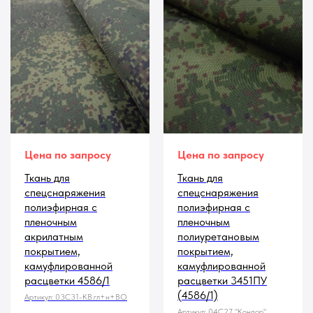
Цена по запросу
Цена по запросу
Ткань для
Ткань для
спецснаряжения
спецснаряжения
полиэфирная с
полиэфирная с
пленочным
пленочным
акрилатным
полиуретановым
покрытием,
покрытием,
камуфлированной
камуфлированной
расцветки 4586/1
расцветки 3451ПУ
(4586/1)
Артикул:
03С31-КВ.гл+н+ВО
Артикул:
04С27 "Кондор"