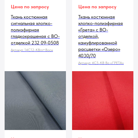
Цена по запросу
Цена по запросу
Ткань костюмная
Ткань костюмная
сигнальная хлопко-
хлопко-полиэфирная
полиэфирная
«Грета» с ВО-
гладкокрашеная с ВО-
отделкой,
отделкой 232 09-0508
камуфлированной
расцветки «Озеро»
Артикул:
14С12-КВгл+Восн
4030/70
Артикул:
4С5-КВ Во «ГРЕТА»