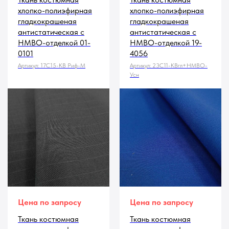
хлопко-полиэфирная
хлопко-полиэфирная
гладкокрашеная
гладкокрашеная
антистатическая с
антистатическая с
НМВО-отделкой 01-
НМВО-отделкой 19-
0101
4056
Артикул:
17С15-КВ Риф-М
Артикул:
23С11-КВгл+НМВО-
Усн
Цена по запросу
Цена по запросу
Ткань костюмная
Ткань костюмная