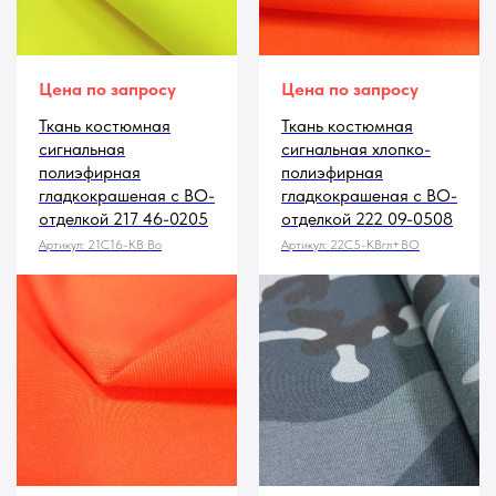
Цена по запросу
Цена по запросу
Ткань костюмная
Ткань костюмная
сигнальная
сигнальная хлопко-
полиэфирная
полиэфирная
гладкокрашеная с ВО-
гладкокрашеная с ВО-
отделкой 217 46-0205
отделкой 222 09-0508
Артикул:
21С16-КВ Во
Артикул:
22С5-КВгл+ВО