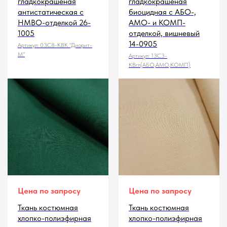
гладкокрашеная
гладкокрашеная
антистатическая с
биоцидная с АБО-,
НМВО-отделкой 26-
АМО- и КОМП-
1005
отделкой, вишневый
14-0905
Артикул:
03С8-КВК "Диорит-
М"
Артикул:
13С3-
КВгл(АБО,АМО,КОМП)
Цена по запросу
Цена по запросу
Ткань костюмная
Ткань костюмная
хлопко-полиэфирная
хлопко-полиэфирная