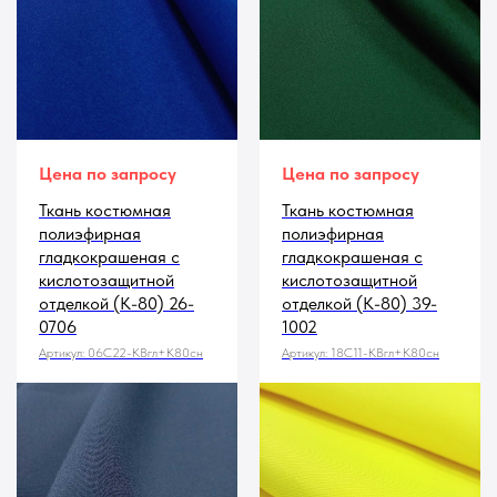
Цена по запросу
Цена по запросу
Ткань костюмная
Ткань костюмная
полиэфирная
полиэфирная
гладкокрашеная с
гладкокрашеная с
кислотозащитной
кислотозащитной
отделкой (К-80) 26-
отделкой (К-80) 39-
0706
1002
Артикул:
06С22-КВгл+К80сн
Артикул:
18С11-КВгл+К80сн