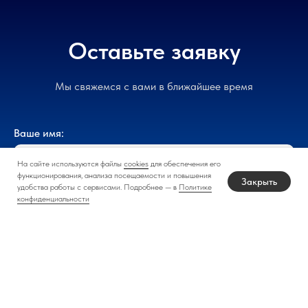
Оставьте заявку
Мы свяжемся с вами в ближайшее время
Ваше имя:
На сайте используются файлы
cookies
для обеспечения его
функционирования, анализа посещаемости и повышения
Закрыть
удобства работы с сервисами. Подробнее — в
Политике
конфиденциальности
Наименование организации:
ИНН организации: