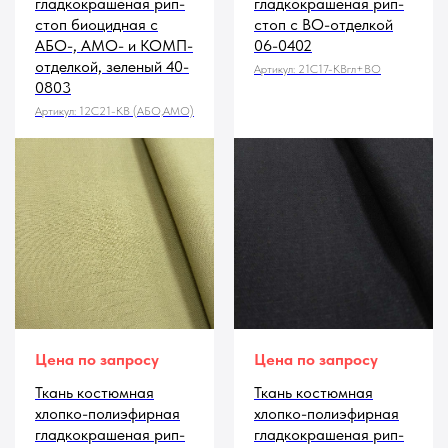
гладкокрашеная рип-
гладкокрашеная рип-
стоп биоцидная с
стоп с ВО-отделкой
АБО-, АМО- и КОМП-
06-0402
отделкой, зеленый 40-
Артикул:
21С17-КВгл+ВО
0803
Артикул:
12С21-КВ (АБО,АМО)
Цена по запросу
Цена по запросу
Ткань костюмная
Ткань костюмная
хлопко-полиэфирная
хлопко-полиэфирная
гладкокрашеная рип-
гладкокрашеная рип-