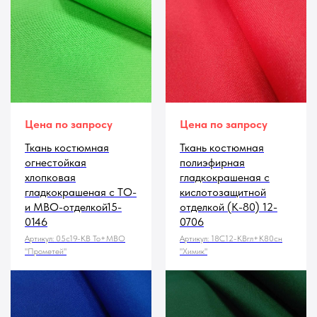
Цена по запросу
Цена по запросу
Ткань костюмная
Ткань костюмная
огнестойкая
полиэфирная
хлопковая
гладкокрашеная с
гладкокрашеная с ТО-
кислотозащитной
и МВО-отделкой15-
отделкой (К-80) 12-
0146
0706
Артикул:
05с19-КВ То+МВО
Артикул:
18С12-КВгл+К80сн
"Прометей"
"Химик"