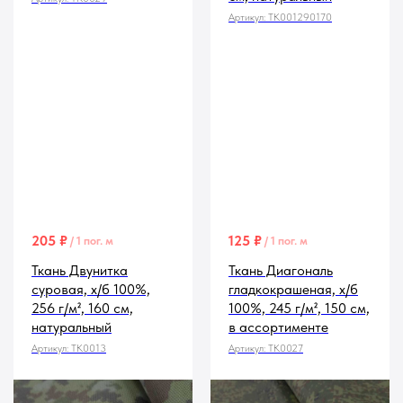
Артикул:
TK001290170
205
₽
125
₽
/
1 пог. м
/
1 пог. м
Ткань Двунитка
Ткань Диагональ
суровая, х/б 100%,
гладкокрашеная, х/б
256 г/м², 160 см,
100%, 245 г/м², 150 см,
натуральный
в ассортименте
Артикул:
TK0013
Артикул:
TK0027