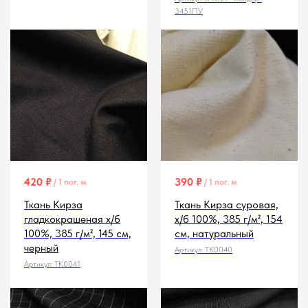
3451ПУ
420
₽
390
₽
/
1 пог. м
/
1 пог. м
Ткань Кирза
Ткань Кирза суровая,
гладкокрашеная х/б
х/б 100%, 385 г/м², 154
100%, 385 г/м², 145 см,
см, натуральный
черный
Артикул:
TK0040
Артикул:
TK0041