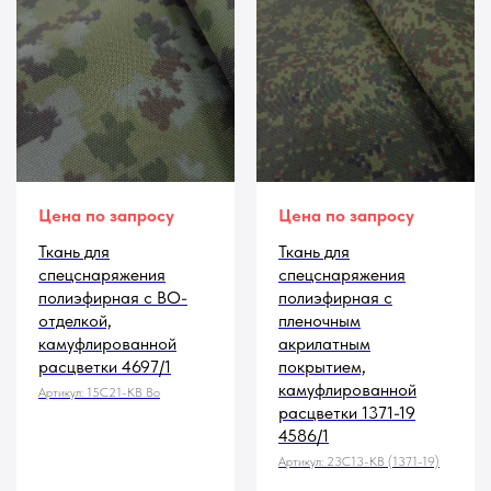
Цена по запросу
Цена по запросу
Ткань для
Ткань для
спецснаряжения
спецснаряжения
полиэфирная с ВО-
полиэфирная с
отделкой,
пленочным
камуфлированной
акрилатным
расцветки 4697/1
покрытием,
камуфлированной
Артикул:
15С21-КВ Во
расцветки 1371-19
4586/1
Артикул:
23С13-КВ (1371-19)