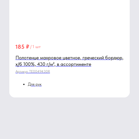
185
₽
/
1 шт
Полотенце махровое цветное, греческий бордюр,
х/б 100%, 430 г/м², в ассортименте
Артикул:
TE0049430R
Для рук
Для лица
Банное