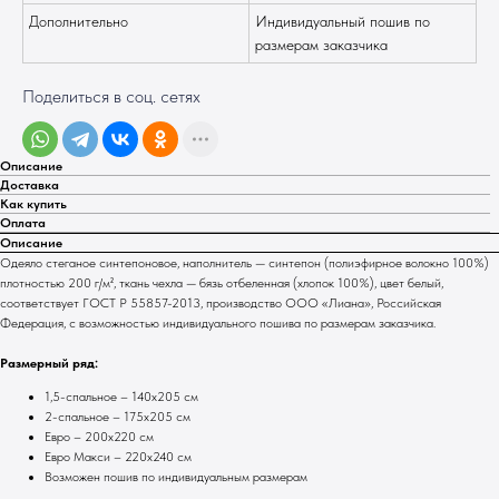
Дополнительно
Индивидуальный пошив по
размерам заказчика
Поделиться в соц. сетях
Описание
Доставка
Как купить
Оплата
Описание
Одеяло стеганое синтепоновое, наполнитель — синтепон (полиэфирное волокно 100%)
плотностью 200 г/м², ткань чехла — бязь отбеленная (хлопок 100%), цвет белый,
соответствует ГОСТ Р 55857-2013, производство ООО «Лиана», Российская
Федерация, с возможностью индивидуального пошива по размерам заказчика.
Размерный ряд:
1,5-спальное – 140x205 см
2-спальное – 175x205 см
Евро – 200х220 см
Евро Макси – 220х240 см
Возможен пошив по индивидуальным размерам