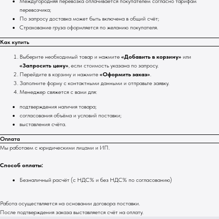
Междугородняя перевозка оплачивается покупателем согласно тарифам
перевозчика;
По запросу доставка может быть включена в общий счёт;
Страхование груза оформляется по желанию покупателя.
Как купить
Выберите необходимый товар и нажмите
«Добавить в корзину»
или
«Запросить цену»
, если стоимость указана по запросу.
Перейдите в корзину и нажмите
«Оформить заказ»
.
Заполните форму с контактными данными и отправьте заявку.
Менеджер свяжется с вами для:
подтверждения наличия товара;
согласования объёма и условий поставки;
выставления счёта.
Оплата
Мы работаем с юридическими лицами и ИП.
Способ оплаты:
Безналичный расчёт (с НДС% и без НДС% по согласованию)
Работа осуществляется на основании договора поставки.
После подтверждения заказа выставляется счёт на оплату.