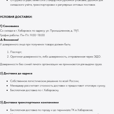
складского учёта, транспортировки и регулярных оптовых поставок
УСЛОВИЯ ДОСТАВКИ:
1) Самовывоз
Со склада в г. Хабаровск по адресу: ул. Промышленная, д. 19/1.
График работы: Пн-Пт: 9:00−18:00
⚠️ Внимание!
У доверенного лица при получении товара должен быть:
Паспорт;
Оригинал доверенности, либо доверенность, отправленная через ЭДО.
Доверенности без синей печати организации не принимаются для выдачи груза.
2) Доставка до адреса
Собственное логистическое решение по всей России;
Менеджер рассчитает стоимость доставки и предоставит итоговую сумму;
Бесплатная доставка по г. Хабаровску.
3) Доставка транспортными компаниями
Бесплатная доставка по городу и до терминала ТК в Хабаровске;