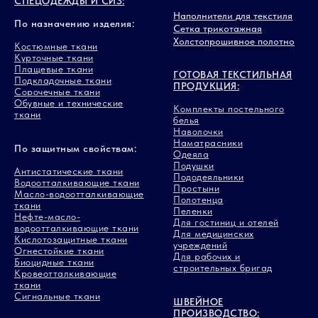
СПЕЦОДЕЖДЫ И СИЗ:
Наполнители для текстиля
По назначению изделия:
Сетка трикотажная
Холстопрошивное полотно
Костюмные ткани
Курточные ткани
Плащевые ткани
ГОТОВАЯ ТЕКСТИЛЬНАЯ
Подкладочные ткани
ПРОДУКЦИЯ:
Сорочечные ткани
Обувные и технические
Комплекты постельного
ткани
белья
Наволочки
Наматрасники
По защитным свойствам:
Одеяла
Подушки
Антистатические ткани
Пододеяльники
Водоотталкивающие ткани
Простыни
Масло-водоотталкивающие
Полотенца
ткани
Пеленки
Нефте-масло-
Для гостиниц и отелей
водоотталкивающие ткани
Для медицинских
Кислотозащитные ткани
учреждений
Огнестойкие ткани
Для рабочих и
Биоцидные ткани
строительных бригад
Кровеотталкивающие
ткани
Сигнальные ткани
ШВЕЙНОЕ
ПРОИЗВОДСТВО: