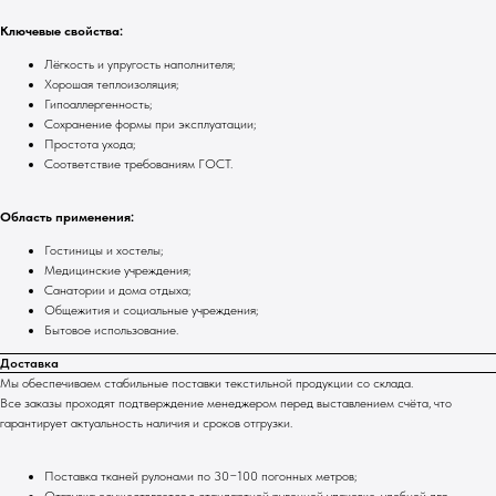
Ключевые свойства:
Лёгкость и упругость наполнителя;
Хорошая теплоизоляция;
Гипоаллергенность;
Сохранение формы при эксплуатации;
Простота ухода;
Соответствие требованиям ГОСТ.
Область применения:
Гостиницы и хостелы;
Медицинские учреждения;
Санатории и дома отдыха;
Общежития и социальные учреждения;
Бытовое использование.
Доставка
Мы обеспечиваем стабильные поставки текстильной продукции со склада.
Все заказы проходят подтверждение менеджером перед выставлением счёта, что
гарантирует актуальность наличия и сроков отгрузки.
Поставка тканей рулонами по 30−100 погонных метров;
Отгрузка осуществляется в стандартной рулонной упаковке, удобной для