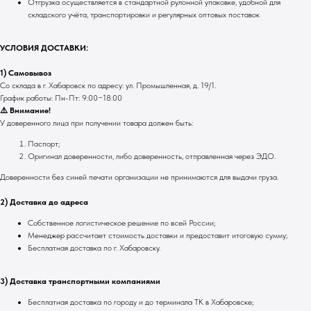
Отгрузка осуществляется в стандартной рулонной упаковке, удобной для
складского учёта, транспортировки и регулярных оптовых поставок
УСЛОВИЯ ДОСТАВКИ:
1) Самовывоз
Со склада в г. Хабаровск по адресу: ул. Промышленная, д. 19/1.
График работы: Пн-Пт: 9:00−18:00
⚠️ Внимание!
У доверенного лица при получении товара должен быть:
Паспорт;
Оригинал доверенности, либо доверенность, отправленная через ЭДО.
Доверенности без синей печати организации не принимаются для выдачи груза.
2) Доставка до адреса
Собственное логистическое решение по всей России;
Менеджер рассчитает стоимость доставки и предоставит итоговую сумму;
Бесплатная доставка по г. Хабаровску.
3) Доставка транспортными компаниями
Бесплатная доставка по городу и до терминала ТК в Хабаровске;