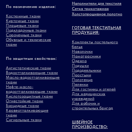
Наполнители для текстиля
По назначению изделия:
Сетка трикотажная
Холстопрошивное полотно
Костюмные ткани
Курточные ткани
Плащевые ткани
ГОТОВАЯ ТЕКСТИЛЬНАЯ
Подкладочные ткани
ПРОДУКЦИЯ:
Сорочечные ткани
Обувные и технические
Комплекты постельного
ткани
белья
Наволочки
Наматрасники
По защитным свойствам:
Одеяла
Подушки
Антистатические ткани
Пододеяльники
Водоотталкивающие ткани
Простыни
Масло-водоотталкивающие
Полотенца
ткани
Пеленки
Нефте-масло-
Для гостиниц и отелей
водоотталкивающие ткани
Для медицинских
Кислотозащитные ткани
учреждений
Огнестойкие ткани
Для рабочих и
Биоцидные ткани
строительных бригад
Кровеотталкивающие
ткани
Сигнальные ткани
ШВЕЙНОЕ
ПРОИЗВОДСТВО: