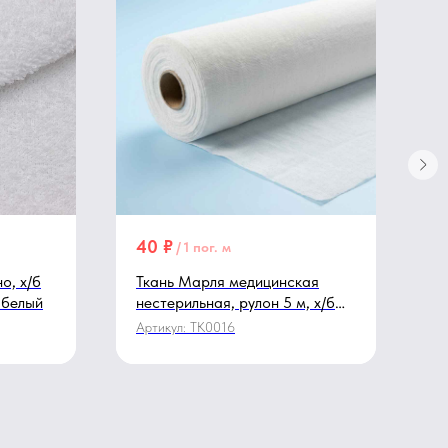
40
₽
1
/
1 пог. м
о, х/б
Ткань Марля медицинская
Т
, белый
нестерильная, рулон 5 м, х/б
б
100%, 36 г/м², 90 см, белый
о
Артикул:
TK0016
А