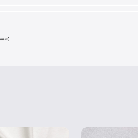
анию)