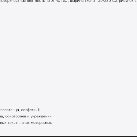
 поверхностная плотность 120/140 г/м², ширина ткани 150/220 см, рисуно
полотенца, салфетки);
ц, санаториев и учреждений;
ных текстильных материалов;