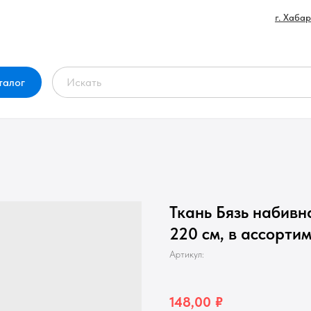
г. Хаба
талог
Ткань Бязь набивная
220 см, в ассорти
Артикул:
148,00
₽