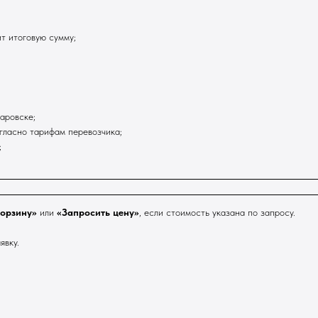
т итоговую сумму;
аровске;
гласно тарифам перевозчика;
;
корзину»
или
«Запросить цену»
, если стоимость указана по запросу.
явку.