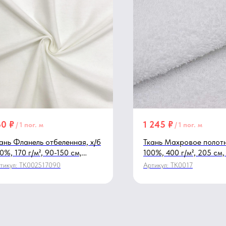
60
₽
1 245
₽
/
1 пог. м
/
1 пог. м
ань Фланель отбеленная, х/б
Ткань Махровое полотн
0%, 170 г/м², 90-150 см,
100%, 400 г/м², 205 см
елый
тикул:
TK002517090
Артикул:
TK0017