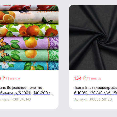
3
₽
134
₽
/
1 пог. м
/
1 пог. м
ань Вафельное полотно
Ткань Бязь гладкокраше
бивное, х/б 100%, 140-200 г/
б 100%, 120-140 г/м², 15
, 45 см, в ассортименте
черный
тикул:
TK001045140
Артикул:
TK0006150120