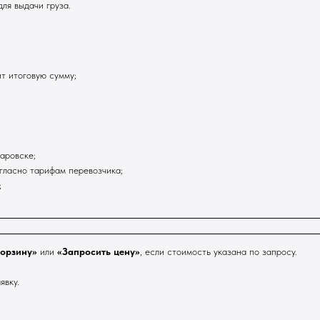
ля выдачи груза.
т итоговую сумму;
аровске;
гласно тарифам перевозчика;
;
корзину»
или
«Запросить цену»
, если стоимость указана по запросу.
явку.