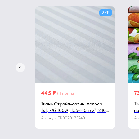
Хит!
445
₽
7
/
1 пог. м
ая, х/б
Ткань Страйп-сатин, полоса
Тк
м,
1х1, х/б 100%, 135-140 г/м², 240-
на
310 см, белый
м²
Артикул:
TK0020135240
Ар