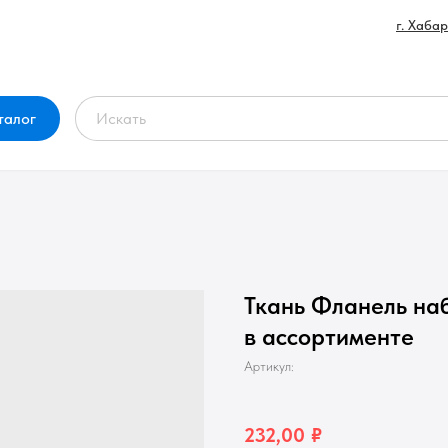
г. Хаба
талог
Ткань Фланель наби
в ассортименте
Артикул:
232,00
₽