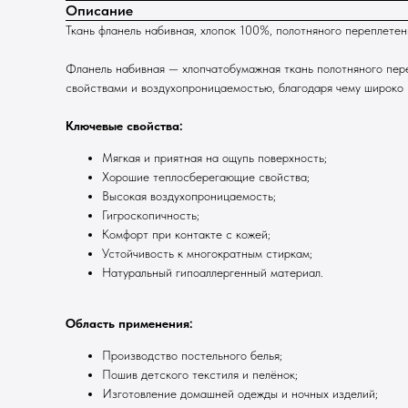
Описание
Ткань фланель набивная, хлопок 100%, полотняного переплетен
Фланель набивная — хлопчатобумажная ткань полотняного пер
свойствами и воздухопроницаемостью, благодаря чему широко п
Ключевые свойства:
Мягкая и приятная на ощупь поверхность;
Хорошие теплосберегающие свойства;
Высокая воздухопроницаемость;
Гигроскопичность;
Комфорт при контакте с кожей;
Устойчивость к многократным стиркам;
Натуральный гипоаллергенный материал.
Область применения:
Производство постельного белья;
Пошив детского текстиля и пелёнок;
Изготовление домашней одежды и ночных изделий;