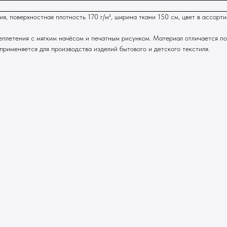
ия, поверхностная плотность 170 г/м², ширина ткани 150 см, цвет в ассор
еплетения с мягким начёсом и печатным рисунком. Материал отличается 
рименяется для производства изделий бытового и детского текстиля.