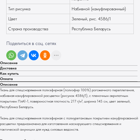
Тип рисунка
Набивной (камуфлированный)
Цвет
Зеленый, рис. 4586/1
Страна производства
Республика Беларусь
Поделиться в соц. сетях
Описание
Доставка
Как купить
Оплата
Описание
Ткань для спецснаряжения полиэфирная (полиэфир 100%) рогожечного переплетения,
набивная камуфлированной расцветки (рисунок 4586/1), с пленочным акрилатным
покрытием ПлА1-1, поверхностная плотность 217 г/м², ширина 145 см, цвет зеленый,
Республика Беларусь.
Ткань для спецснаряжения полиэфирная с полиуретановым покрытием камуфлированной
расцветки предназначена для изготовления маскируюшего спецснаряжения и
тактической амуниции для нужд силовых ведомств.