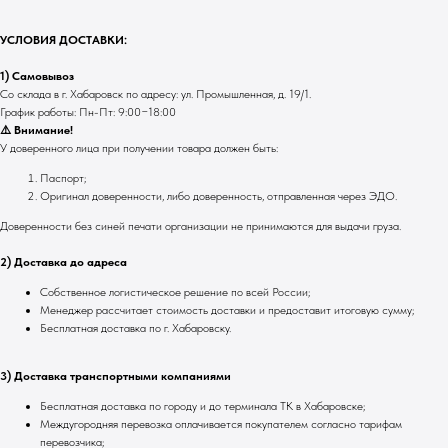
УСЛОВИЯ ДОСТАВКИ:
1) Самовывоз
Со склада в г. Хабаровск по адресу: ул. Промышленная, д. 19/1.
График работы: Пн-Пт: 9:00−18:00
⚠️ Внимание!
У доверенного лица при получении товара должен быть:
Паспорт;
Оригинал доверенности, либо доверенность, отправленная через ЭДО.
Доверенности без синей печати организации не принимаются для выдачи груза.
2) Доставка до адреса
Собственное логистическое решение по всей России;
Менеджер рассчитает стоимость доставки и предоставит итоговую сумму;
Бесплатная доставка по г. Хабаровску.
3) Доставка транспортными компаниями
Бесплатная доставка по городу и до терминала ТК в Хабаровске;
Междугородняя перевозка оплачивается покупателем согласно тарифам
перевозчика;