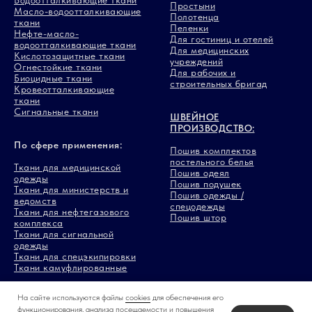
Водоотталкивающие ткани
Простыни
Масло-водоотталкивающие
Полотенца
ткани
Пеленки
Нефте-масло-
Для гостиниц и отелей
водоотталкивающие ткани
Для медицинских
Кислотозащитные ткани
учреждений
Огнестойкие ткани
Для рабочих и
Биоцидные ткани
строительных бригад
Кровеотталкивающие
ткани
Сигнальные ткани
ШВЕЙНОЕ
ПРОИЗВОДСТВО:
По сфере применения:
Пошив комплектов
постельного белья
Ткани для медицинской
Пошив одеял
одежды
Пошив подушек
Ткани для министерств и
Пошив одежды /
ведомств
спецодежды
Ткани для нефтегазового
Пошив штор
комплекса
Ткани для сигнальной
одежды
Ткани для спецэкипировки
Ткани камуфлированные
На сайте используются файлы
cookies
для обеспечения его
функционирования, анализа посещаемости и повышения