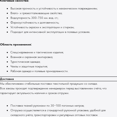
Ключевые свойства:
Высокая прочность и устойчивость к механическим повреждениям;
Влаго- и грязеотталкивающие свойства;
Водоупорность 300-750 мм. вод. ст.;
Формоустойчивость и долговечность;
Устойчивость окраски к эксплуатации и стиркам;
Подходит для интенсивной эксплуатации в полевых условиях.
Область применения:
Спецснаряжение и тактические изделия;
Военная и охранная экипировка;
Туристическая одежда;
Чехлы и защитные покрытия;
Рабочая одежда и полевые принадлежности.
Доставка
Мы обеспечиваем стабильные поставки текстильной продукции со склада.
Все заказы проходят подтверждение менеджером перед выставлением счёта, что
гарантирует актуальность наличия и сроков отгрузки.
Поставка тканей рулонами по 30−100 погонных метров;
Отгрузка осуществляется в стандартной рулонной упаковке, удобной для
складского учёта, транспортировки и регулярных оптовых поставок