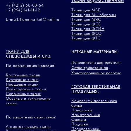
ТКАНИ ВЕДОМСТВЕННЫЕ:
+7 (4212) 68-00-64
+7 (994) 141-11-12
Ткани для МВД
Ткани для Минобороны
E-mail: lianamarket@mail.ru
Ткани для МЧС
Ткани для ФСБ
Ткани для ФСИН
Ткани для ФСО
Ткани для ФТС
ТКАНИ ДЛЯ
НЕТКАНЫЕ МАТЕРИАЛЫ:
СПЕЦОДЕЖДЫ И СИЗ:
Наполнители для текстиля
По назначению изделия:
Сетка трикотажная
Холстопрошивное полотно
Костюмные ткани
Курточные ткани
Плащевые ткани
ГОТОВАЯ ТЕКСТИЛЬНАЯ
Подкладочные ткани
ПРОДУКЦИЯ:
Сорочечные ткани
Обувные и технические
Комплекты постельного
ткани
белья
Наволочки
Наматрасники
По защитным свойствам:
Одеяла
Подушки
Антистатические ткани
Пододеяльники