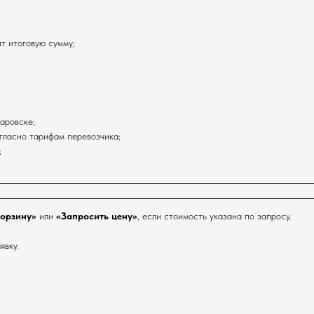
т итоговую сумму;
аровске;
гласно тарифам перевозчика;
;
корзину»
или
«Запросить цену»
, если стоимость указана по запросу.
явку.