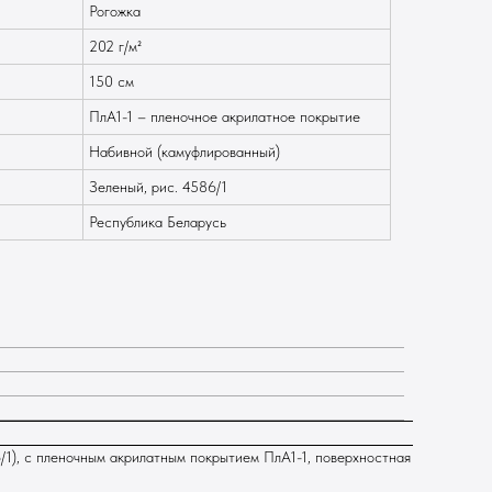
Рогожка
202 г/м²
150 см
ПлА1-1 – пленочное акрилатное покрытие
Набивной (камуфлированный)
Зеленый, рис. 4586/1
Республика Беларусь
/1), с пленочным акрилатным покрытием ПлА1-1, поверхностная