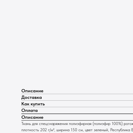
Описание
Доставка
Как купить
Оплата
Описание
Ткань для спецснаряжения полиэфирная (полиэфир 100%) рогож
плотность 202 г/м², ширина 150 см, цвет зеленый, Республика 