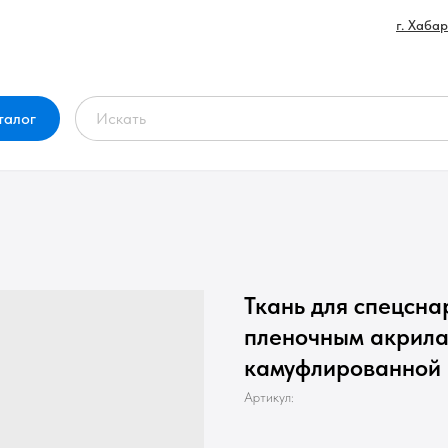
г. Хаба
талог
Ткань для спецсн
пленочным акрила
камуфлированной 
Артикул: