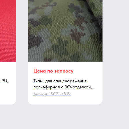
Цена по запросу
 PU,
Ткань для спецснаряжения
полиэфирная с ВО-отделкой,
камуфлированной расцветки
Артикул:
15С21-КВ Во
4697/1