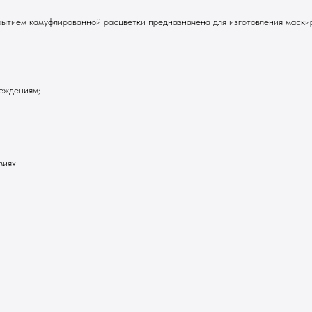
рытием камуфлированной расцветки предназначена для изготовления маски
еждениям;
виях.