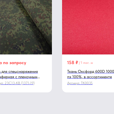
а по запросу
158
₽
/
1 пог. м
ь для спецснаряжения
Ткань Оксфорд 600D 1000
эфирная с пленочным
пэ 100%, в ассортименте
латным покрытием,
ул:
23С13-КВ (1371-19)
Артикул:
TK0035
флированной расцветки
19 4586/1