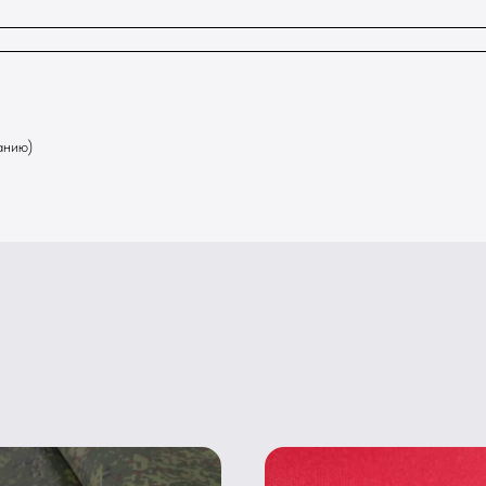
анию)