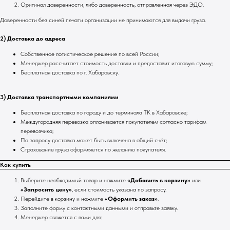
Оригинал доверенности, либо доверенность, отправленная через ЭДО.
Доверенности без синей печати организации не принимаются для выдачи груза.
2) Доставка до адреса
Собственное логистическое решение по всей России;
Менеджер рассчитает стоимость доставки и предоставит итоговую сумму;
Бесплатная доставка по г. Хабаровску.
3) Доставка транспортными компаниями
Бесплатная доставка по городу и до терминала ТК в Хабаровске;
Междугородняя перевозка оплачивается покупателем согласно тарифам
перевозчика;
По запросу доставка может быть включена в общий счёт;
Страхование груза оформляется по желанию покупателя.
Как купить
Выберите необходимый товар и нажмите
«Добавить в корзину»
или
«Запросить цену»
, если стоимость указана по запросу.
Перейдите в корзину и нажмите
«Оформить заказ»
.
Заполните форму с контактными данными и отправьте заявку.
Менеджер свяжется с вами для: