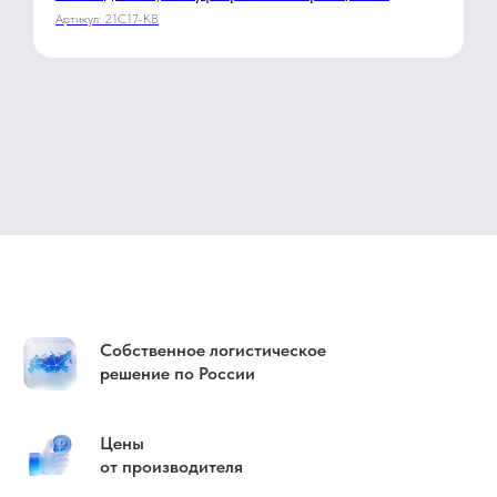
4586/1
Артикул:
21С17-КВ
Собственное логистическое
решение по России
Цены
от производителя