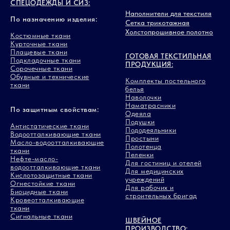
СПЕЦОДЕЖДЫ И СИЗ:
Наполнители для текстиля
По назначению изделия:
Сетка трикотажная
Холстопрошивное полотно
Костюмные ткани
Курточные ткани
Плащевые ткани
ГОТОВАЯ ТЕКСТИЛЬНАЯ
Подкладочные ткани
ПРОДУКЦИЯ:
Сорочечные ткани
Обувные и технические
Комплекты постельного
ткани
белья
Наволочки
Наматрасники
По защитным свойствам:
Одеяла
Подушки
Антистатические ткани
Пододеяльники
Водоотталкивающие ткани
Простыни
Масло-водоотталкивающие
Полотенца
ткани
Пеленки
Нефте-масло-
Для гостиниц и отелей
водоотталкивающие ткани
Для медицинских
Кислотозащитные ткани
учреждений
Огнестойкие ткани
Для рабочих и
Биоцидные ткани
строительных бригад
Кровеотталкивающие
ткани
Сигнальные ткани
ШВЕЙНОЕ
ПРОИЗВОДСТВО: