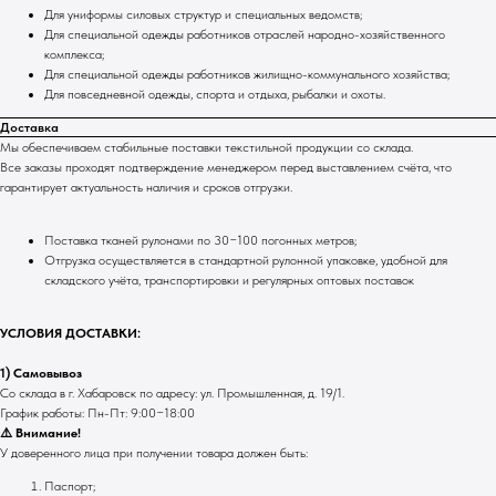
Для униформы силовых структур и специальных ведомств;
Для специальной одежды работников отраслей народно-хозяйственного
комплекса;
Для специальной одежды работников жилищно-коммунального хозяйства;
Для повседневной одежды, спорта и отдыха, рыбалки и охоты.
Доставка
Мы обеспечиваем стабильные поставки текстильной продукции со склада.
Все заказы проходят подтверждение менеджером перед выставлением счёта, что
гарантирует актуальность наличия и сроков отгрузки.
Поставка тканей рулонами по 30−100 погонных метров;
Отгрузка осуществляется в стандартной рулонной упаковке, удобной для
складского учёта, транспортировки и регулярных оптовых поставок
УСЛОВИЯ ДОСТАВКИ:
1) Самовывоз
Со склада в г. Хабаровск по адресу: ул. Промышленная, д. 19/1.
График работы: Пн-Пт: 9:00−18:00
⚠️ Внимание!
У доверенного лица при получении товара должен быть:
Паспорт;