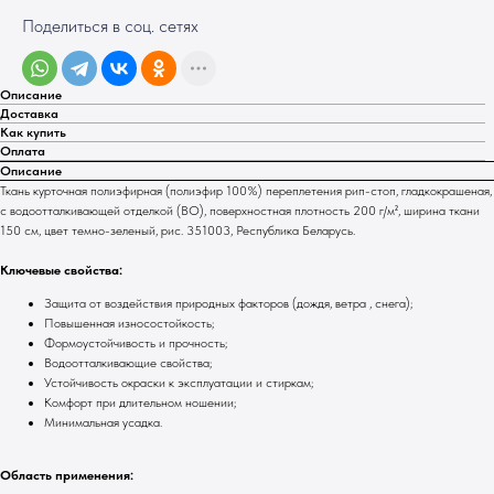
Поделиться в соц. сетях
Описание
Доставка
Как купить
Оплата
Описание
Ткань курточная полиэфирная (полиэфир 100%) переплетения рип-стоп, гладкокрашеная,
с водоотталкивающей отделкой (ВО), поверхностная плотность 200 г/м², ширина ткани
150 см, цвет темно-зеленый, рис. 351003, Республика Беларусь.
Ключевые свойства:
Защита от воздействия природных факторов (дождя, ветра , снега);
Повышенная износостойкость;
Формоустойчивость и прочность;
Водоотталкивающие свойства;
Устойчивость окраски к эксплуатации и стиркам;
Комфорт при длительном ношении;
Минимальная усадка.
Область применения: