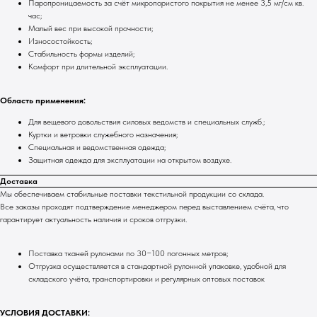
Паропроницаемость за счёт микропористого покрытия не менее 3,5 мг/см кв.
час;
Малый вес при высокой прочности;
Износостойкость;
Стабильность формы изделий;
Комфорт при длительной эксплуатации.
Область применения:
Для вещевого довольствия силовых ведомств и специальных служб.;
Куртки и ветровки служебного назначения;
Специальная и ведомственная одежда;
Защитная одежда для эксплуатации на открытом воздухе.
Доставка
Мы обеспечиваем стабильные поставки текстильной продукции со склада.
Все заказы проходят подтверждение менеджером перед выставлением счёта, что
гарантирует актуальность наличия и сроков отгрузки.
Поставка тканей рулонами по 30−100 погонных метров;
Отгрузка осуществляется в стандартной рулонной упаковке, удобной для
складского учёта, транспортировки и регулярных оптовых поставок
УСЛОВИЯ ДОСТАВКИ: