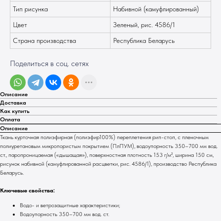
Тип рисунка
Набивной (камуфлированный)
Цвет
Зеленый, рис. 4586/1
Страна производства
Республика Беларусь
Поделиться в соц. сетях
Описание
Доставка
Как купить
Оплата
Описание
Ткань курточная полиэфирная (полиэфир100%) переплетения рип-стоп, с пленочным
полиуретановым микропористым покрытием (ПлПУМ), водоупорность 350–700 мм вод.
ст., паропроницаемая («дышащая»), поверхностная плотность 153 г/м², ширина 150 см,
рисунок набивной (камуфлированной расцветки, рис. 4586/1), производство Республика
Беларусь.
Ключевые свойства:
Водо- и ветрозащитные характеристики;
Водоупорность 350–700 мм вод. ст.