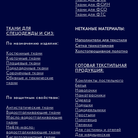
Ткани для ФСИН
Ткани для ФСО
Ткани для ФТС
ТКАНИ ДЛЯ
НЕТКАНЫЕ МАТЕРИАЛЫ:
СПЕЦОДЕЖДЫ И СИЗ:
Наполнители для текстиля
По назначению изделия:
Сетка трикотажная
Холстопрошивное полотно
Костюмные ткани
Курточные ткани
Плащевые ткани
ГОТОВАЯ ТЕКСТИЛЬНАЯ
Подкладочные ткани
ПРОДУКЦИЯ:
Сорочечные ткани
Обувные и технические
Комплекты постельного
ткани
белья
Наволочки
Наматрасники
По защитным свойствам:
Одеяла
Подушки
Антистатические ткани
Пододеяльники
Водоотталкивающие ткани
Простыни
Масло-водоотталкивающие
Полотенца
ткани
Пеленки
Нефте-масло-
Для гостиниц и отелей
водоотталкивающие ткани
Для медицинских
Кислотозащитные ткани