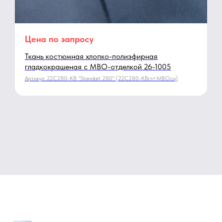
Цена по запросу
Ткань костюмная хлопко-полиэфирная
гладкокрашеная с МВО-отделкой 26-1005
Артикул:
22С280-КВ "Standart 280" (22С280-КВгл+МВОсн)