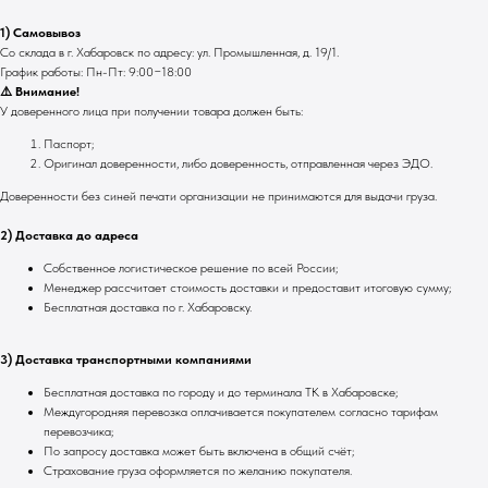
1) Самовывоз
Со склада в г. Хабаровск по адресу: ул. Промышленная, д. 19/1.
График работы: Пн-Пт: 9:00−18:00
⚠️ Внимание!
У доверенного лица при получении товара должен быть:
Паспорт;
Оригинал доверенности, либо доверенность, отправленная через ЭДО.
Доверенности без синей печати организации не принимаются для выдачи груза.
2) Доставка до адреса
Собственное логистическое решение по всей России;
Менеджер рассчитает стоимость доставки и предоставит итоговую сумму;
Бесплатная доставка по г. Хабаровску.
3) Доставка транспортными компаниями
Бесплатная доставка по городу и до терминала ТК в Хабаровске;
Междугородняя перевозка оплачивается покупателем согласно тарифам
перевозчика;
По запросу доставка может быть включена в общий счёт;
Страхование груза оформляется по желанию покупателя.