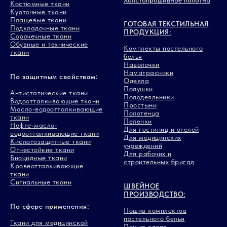
Холстопрошивное полотно
Костюмные ткани
Курточные ткани
Плащевые ткани
ГОТОВАЯ ТЕКСТИЛЬНАЯ
Подкладочные ткани
ПРОДУКЦИЯ:
Сорочечные ткани
Обувные и технические
Комплекты постельного
ткани
белья
Наволочки
Наматрасники
По защитным свойствам:
Одеяла
Подушки
Антистатические ткани
Пододеяльники
Водоотталкивающие ткани
Простыни
Масло-водоотталкивающие
Полотенца
ткани
Пеленки
Нефте-масло-
Для гостиниц и отелей
водоотталкивающие ткани
Для медицинских
Кислотозащитные ткани
учреждений
Огнестойкие ткани
Для рабочих и
Биоцидные ткани
строительных бригад
Кровеотталкивающие
ткани
Сигнальные ткани
ШВЕЙНОЕ
ПРОИЗВОДСТВО:
По сфере применения:
Пошив комплектов
постельного белья
Ткани для медицинской
Пошив одеял