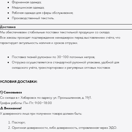
Форменная одежда;
Медицинская одежда;
Рабочая одежда для сферы обслуживания;
Производственный текстиль.
Доставка
Мы обеспечиваем стабильные поставки текстильной продукции со склада.
Все заказы проходят подтверждение менеджером перед выставлением счёта, что
гарантирует актуальность наличия и сроков отгрузки.
Поставка тканей рулонами по 30−100 погонных метров;
Отгрузка осуществляется в стандартной рулонной упаковке, удобной для
складского учёта, транспортировки и регулярных оптовых поставок
УСЛОВИЯ ДОСТАВКИ:
1) Самовывоз
Со склада в г. Хабаровск по адресу: ул. Промышленная, д. 19/1.
График работы: Пн-Пт: 9:00−18:00
⚠️ Внимание!
У доверенного лица при получении товара должен быть:
Паспорт;
Оригинал доверенности, либо доверенность, отправленная через ЭДО.