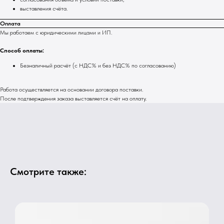
выставления счёта.
Оплата
Мы работаем с юридическими лицами и ИП.
Способ оплаты:
Безналичный расчёт (с НДС% и без НДС% по согласованию)
Работа осуществляется на основании договора поставки.
После подтверждения заказа выставляется счёт на оплату.
Смотрите также: