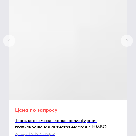
Цена по запросу
Ткань костюмная хлопко-полиэфирная
гладкокрашеная антистатическая с НМВО-
отделкой 01-0101
Артикул:
17С15-КВ Риф-М