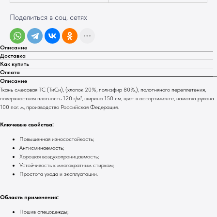
Поделиться в соц. сетях
Описание
Доставка
Как купить
Оплата
Описание
Ткань смесовая TC (ТиСи), (хлопок 20%, полиэфир 80%,), полотняного переплетения,
поверхностная плотность 120 г/м², ширина 150 см, цвет в ассортименте, намотка рулона
100 пог. м, производство Российская Федерация.
Ключевые свойства:
Повышенная износостойкость;
Антисминаемость;
Хорошая воздухопроницаемость;
Устойчивость к многократным стиркам;
Простота ухода и эксплуатации.
Область применения:
Пошив спецодежды;