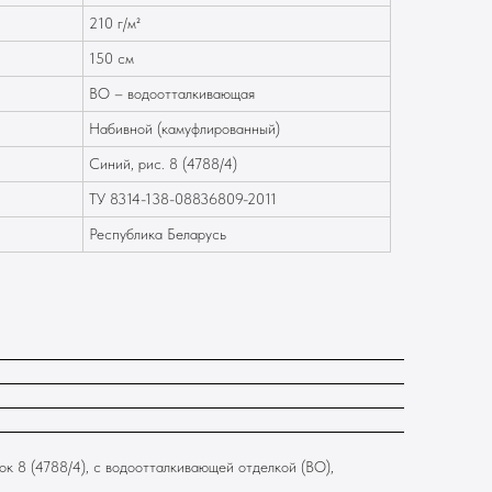
210 г/м²
150 см
ВО – водоотталкивающая
Набивной (камуфлированный)
Синий, рис. 8 (4788/4)
ТУ 8314-138-08836809-2011
Республика Беларусь
к 8 (4788/4), с водоотталкивающей отделкой (ВО),