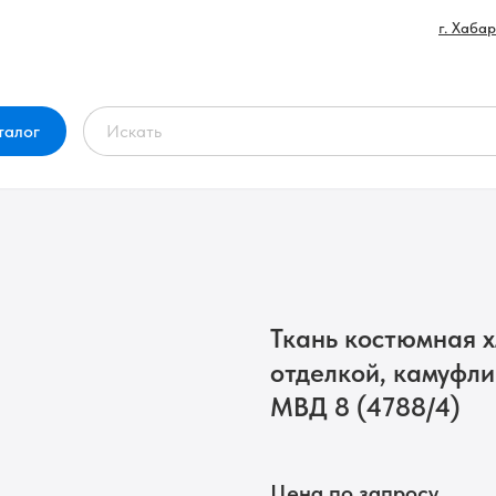
г. Хаба
талог
Ткань костюмная 
отделкой, камуфл
МВД 8 (4788/4)
Цена по запросу