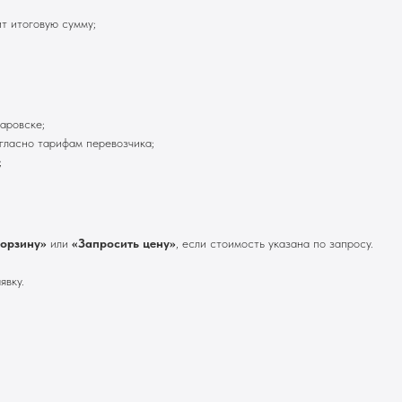
т итоговую сумму;
аровске;
гласно тарифам перевозчика;
;
корзину»
или
«Запросить цену»
, если стоимость указана по запросу.
явку.