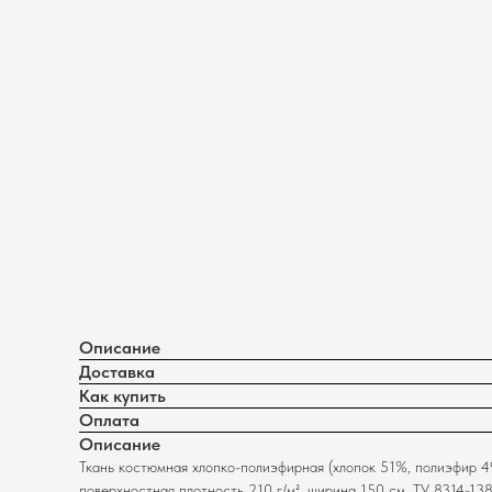
Описание
Доставка
Как купить
Оплата
Описание
Ткань костюмная хлопко-полиэфирная (хлопок 51%, полиэфир 49
поверхностная плотность 210 г/м², ширина 150 см, ТУ 8314-13