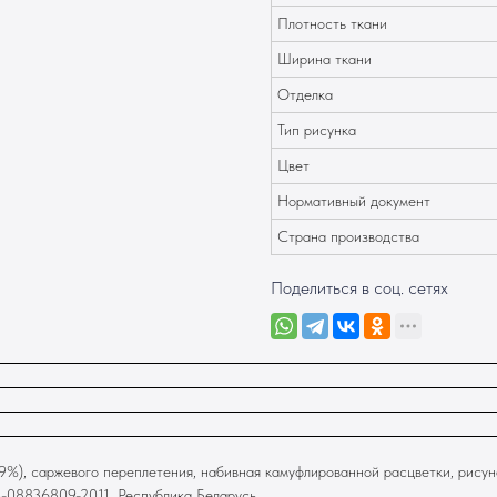
Плотность ткани
Ширина ткани
Отделка
Тип рисунка
Цвет
Нормативный документ
Страна производства
Поделиться в соц. сетях
%), саржевого переплетения, набивная камуфлированной расцветки, рисуно
8-08836809-2011, Республика Беларусь.