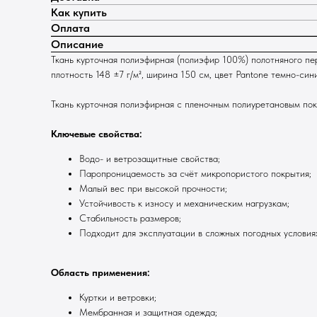
Как купить
Оплата
Описание
Ткань курточная полиэфирная (полиэфир 100%) полотняного п
плотность 148 ±7 г/м², ширина 150 см, цвет Pantone темно-с
Ткань курточная полиэфирная с пленочным полиуретановым пок
Ключевые свойства:
Водо- и ветрозащитные свойства;
Паропроницаемость за счёт микропористого покрытия;
Малый вес при высокой прочности;
Устойчивость к износу и механическим нагрузкам;
Стабильность размеров;
Подходит для эксплуатации в сложных погодных условия
Область применения:
Куртки и ветровки;
Мембранная и защитная одежда;