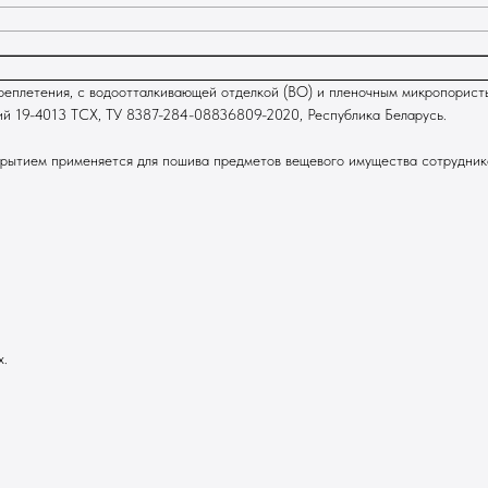
ереплетения, с водоотталкивающей отделкой (ВО) и пленочным микропорис
иний 19-4013 TCX, ТУ 8387-284-08836809-2020, Республика Беларусь.
рытием применяется для пошива предметов вещевого имущества сотруднико
х.