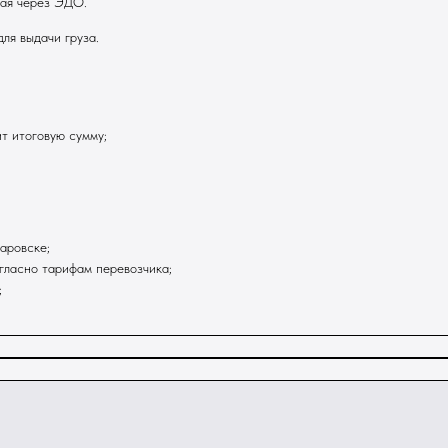
ная через ЭДО.
ля выдачи груза.
т итоговую сумму;
аровске;
гласно тарифам перевозчика;
;