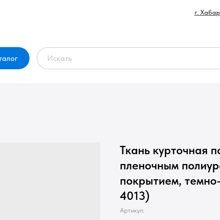
г. Хаба
талог
Ткань курточная 
пленочным полиу
покрытием, темно
4013)
Артикул: