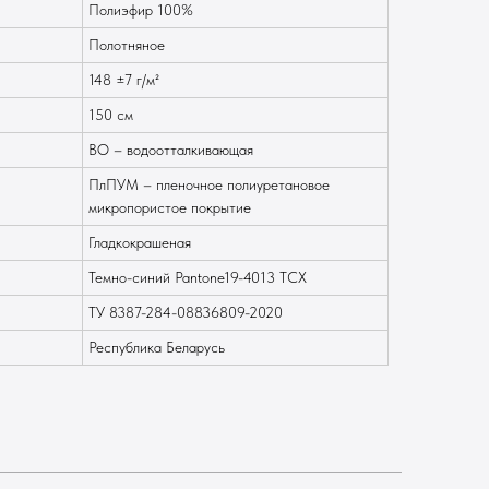
Полиэфир 100%
Полотняное
148 ±7 г/м²
150 см
ВО – водоотталкивающая
ПлПУМ – пленочное полиуретановое
микропористое покрытие
Гладкокрашеная
Темно-синий Pantone19-4013 ТСХ
ТУ 8387-284-08836809-2020
Республика Беларусь