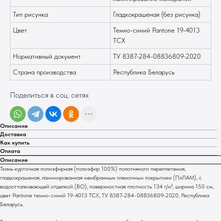
Тип рисунка
Гладкокрашеная (без рисунка)
Цвет
Темно-синий Pantone 19-4013
ТСХ
Нормативный документ
ТУ 8387-284-08836809-2020
Страна производства
Республика Беларусь
Поделиться в соц. сетях
Описание
Доставка
Как купить
Оплата
Описание
Ткань курточная полиэфирная (полиэфир 100%) полотняного переплетения,
гладкокрашеная, ламинированная мембранным пленочным покрытием (ПлЛАМ), с
водоотталкивающей отделкой (ВО), поверхностная плотность 134 г/м², ширина 150 см,
цвет Pantone темно-синий 19-4013 TCX, ТУ 8387-284-08836809-2020, Республика
Беларусь.