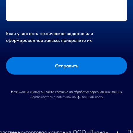
Если у вас есть техническое задание или
сформированная заявка, прикрепите их
Отправить
Нажимая на кнопку, вы даете согласие на обработку персональных данных
и соглашаетесь c
политикой конфиденциальности
твенно-торговая компания ООО «Лиана»
Прои