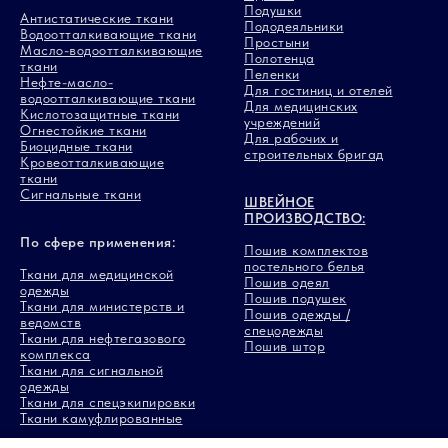
Подушки
Антистатические ткани
Пододеяльники
Водоотталкивающие ткани
Простыни
Масло-водоотталкивающие
Полотенца
ткани
Пеленки
Нефте-масло-
Для гостиниц и отелей
водоотталкивающие ткани
Для медицинских
Кислотозащитные ткани
учреждений
Огнестойкие ткани
Для рабочих и
Биоцидные ткани
строительных бригад
Кровеотталкивающие
ткани
Сигнальные ткани
ШВЕЙНОЕ
ПРОИЗВОДСТВО:
По сфере применения:
Пошив комплектов
постельного белья
Ткани для медицинской
Пошив одеял
одежды
Пошив подушек
Ткани для министерств и
Пошив одежды /
ведомств
спецодежды
Ткани для нефтегазового
Пошив штор
комплекса
Ткани для сигнальной
одежды
Ткани для спецэкипировки
Ткани камуфлированные