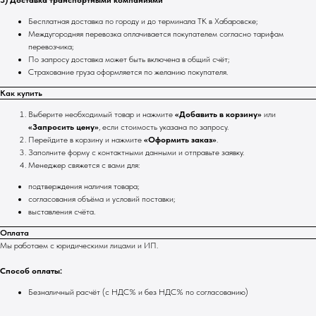
Бесплатная доставка по городу и до терминала ТК в Хабаровске;
Междугородняя перевозка оплачивается покупателем согласно тарифам
перевозчика;
По запросу доставка может быть включена в общий счёт;
Страхование груза оформляется по желанию покупателя.
Как купить
Выберите необходимый товар и нажмите
«Добавить в корзину»
или
«Запросить цену»
, если стоимость указана по запросу.
Перейдите в корзину и нажмите
«Оформить заказ»
.
Заполните форму с контактными данными и отправьте заявку.
Менеджер свяжется с вами для:
подтверждения наличия товара;
согласования объёма и условий поставки;
выставления счёта.
Оплата
Мы работаем с юридическими лицами и ИП.
Способ оплаты:
Безналичный расчёт (с НДС% и без НДС% по согласованию)