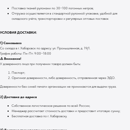
Поставка тканей рулонами по 30−100 погонных метров;
Отгрузка осуществляется в стандартной рулонной упаковке, удобной для
складского учёта, транспортировки и регулярных оптовых поставок
УСЛОВИЯ ДОСТАВКИ:
1) Самовывоз
Со склада в г. Хабаровск по адресу: ул. Промышленная, д. 19/1.
График работы: Пн-Пт: 9:00−18:00
⚠️ Внимание!
У доверенного лица при получении товара должен быть:
Паспорт;
Оригинал доверенности, либо доверенность, отправленная через ЭДО.
Доверенности без синей печати организации не принимаются для выдачи груза.
2) Доставка до адреса
Собственное логистическое решение по всей России;
Менеджер рассчитает стоимость доставки и предоставит итоговую сумму;
Бесплатная доставка по г. Хабаровску.
3) Доставка транспортными компаниями