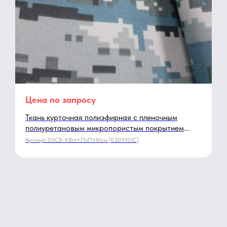
Цена по запросу
Ткань курточная полиэфирная с пленочным
полиуретановым микропористым покрытием
камуфлированной расцветки «Озеро» 0309 УИС
Артикул:
05С8-КВгл+ПлПУМсн (0309УИС)
4654/1