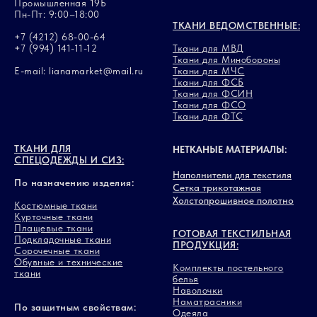
Промышленная 19Б
Пн-Пт: 9:00–18:00
ТКАНИ ВЕДОМСТВЕННЫЕ:
+7 (4212) 68-00-64
+7 (994) 141-11-12
Ткани для МВД
Ткани для Минобороны
E-mail: lianamarket@mail.ru
Ткани для МЧС
Ткани для ФСБ
Ткани для ФСИН
Ткани для ФСО
Ткани для ФТС
ТКАНИ ДЛЯ
НЕТКАНЫЕ МАТЕРИАЛЫ:
СПЕЦОДЕЖДЫ И СИЗ:
Наполнители для текстиля
По назначению изделия:
Сетка трикотажная
Холстопрошивное полотно
Костюмные ткани
Курточные ткани
Плащевые ткани
ГОТОВАЯ ТЕКСТИЛЬНАЯ
Подкладочные ткани
ПРОДУКЦИЯ:
Сорочечные ткани
Обувные и технические
Комплекты постельного
ткани
белья
Наволочки
Наматрасники
По защитным свойствам:
Одеяла