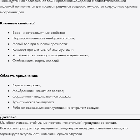
Ткань курточная полиэфирная ламинированная мембраной с водоотталкивающей
отделкой применяется для пошива предметов вещевого имущества сотрудников органов
внутренних дел.
Ключевые свойства:
Водо- и ветрозащитные свойства;
Паропроницаемость мембранного слоя;
Малый вес при высокой прочности;
Комфорт при длительной эксплуатации;
Устойчивость к износу и погодным воздействиям;
Стабильность формы изделий.
Область применения:
Куртки и ветровки;
Мембранная и защитная одежда;
Форменная и ведомственная одежда;
Туристическая экипировка;
Рабочая одежда для эксплуатации на открытом воздухе.
Доставка
Мы обеспечиваем стабильные поставки текстильной продукции со склада.
Все заказы проходят подтверждение менеджером перед выставлением счёта, что
гарантирует актуальность наличия и сроков отгрузки.