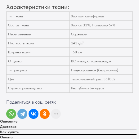
Характеристики ткани:
Тип ткани
Хлопко-полиэфирная
Состав ткани
Хлопок 33%, Полиэфир 67%
Переплетение
Саржевое
Плотность ткани
243 г/м²
Ширина ткани
150 см
Отделка
ВО – водоотталкивающая
Тип рисунка
Гладкокрашеная (без рисунка)
Цвет
Темно-зеленый, рис. 351002
Страна производства
Республика Беларусь
Поделиться в соц. сетях
Описание
Доставка
Как купить
Оплата