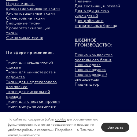
Пеленки
Нефте-масло-
Для гостиниц и отелей
водоотталкивающие ткани
Для медицинских
Кислотозащитные ткани
учреждений
Огнестойкие ткани
Для рабочих и
Биоцидные ткани
строительных бригад
Кровеотталкивающие
ткани
Сигнальные ткани
ШВЕЙНОЕ
ПРОИЗВОДСТВО:
По сфере применения:
Пошив комплектов
постельного белья
Ткани для медицинской
Пошив одеял
одежды
Пошив подушек
Ткани для министерств и
Пошив одежды /
ведомств
спецодежды
Ткани для нефтегазового
Пошив штор
комплекса
Ткани для сигнальной
одежды
Ткани для спецэкипировки
Ткани камуфлированные
На сайте используются файлы
cookies
для обеспечения его
функционирования, анализа посещаемости и повышения
Закрыть
удобства работы с сервисами. Подробнее — в
Политике
© Все права защищены ООО «Лиана»
Карта сайта
конфиденциальности