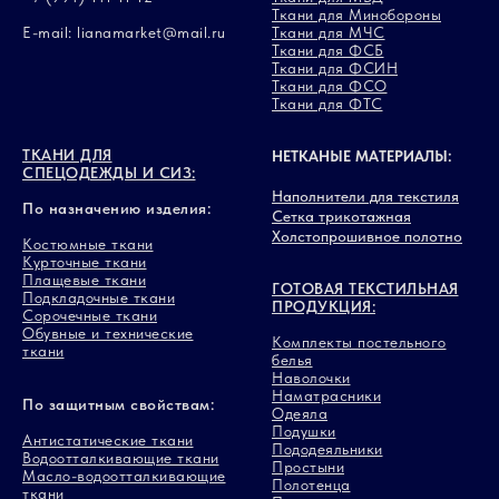
Ткани для Минобороны
E-mail: lianamarket@mail.ru
Ткани для МЧС
Ткани для ФСБ
Ткани для ФСИН
Ткани для ФСО
Ткани для ФТС
ТКАНИ ДЛЯ
НЕТКАНЫЕ МАТЕРИАЛЫ:
СПЕЦОДЕЖДЫ И СИЗ:
Наполнители для текстиля
По назначению изделия:
Сетка трикотажная
Холстопрошивное полотно
Костюмные ткани
Курточные ткани
Плащевые ткани
ГОТОВАЯ ТЕКСТИЛЬНАЯ
Подкладочные ткани
ПРОДУКЦИЯ:
Сорочечные ткани
Обувные и технические
Комплекты постельного
ткани
белья
Наволочки
Наматрасники
По защитным свойствам:
Одеяла
Подушки
Антистатические ткани
Пододеяльники
Водоотталкивающие ткани
Простыни
Масло-водоотталкивающие
Полотенца
ткани