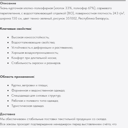
Описание
Ткань курточная хлопко-полиэфирная (хлопок 33%, полиэфир 67%), саржевого
переплетения, с водоотталкивающей отделкой (ВО), поверхностная плотность 243 г/м²,
ширина 150 см, цвет темно-зеленый, рисунок 351002, Республика Беларусь.
Ключевые свойства:
Высокая износостойкость;
Водоотталкивающие свойства;
Устойчивость к деформации и растяжению;
Хорошая воздухопроницаемость;
Комфорт при длительной носке;
Стабильность окраски и размеров.
Область применения:
Куртки, ветровки и плащи;
Форменная и ведомственная одежда;
Спецодежда для силовых структур;
Рабочая и полевого типа одежда;
Туристическая одежда.
Доставка
Мы обеспечиваем стабильные поставки текстильной продукции со склада.
Все заказы проходят подтверждение менеджером перед выставлением счёта, что