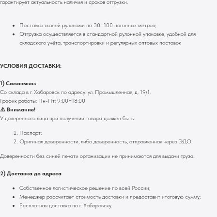
гарантирует актуальность наличия и сроков отгрузки.
Поставка тканей рулонами по 30−100 погонных метров;
Отгрузка осуществляется в стандартной рулонной упаковке, удобной для
складского учёта, транспортировки и регулярных оптовых поставок
УСЛОВИЯ ДОСТАВКИ:
1) Самовывоз
Со склада в г. Хабаровск по адресу: ул. Промышленная, д. 19/1.
График работы: Пн-Пт: 9:00−18:00
⚠️ Внимание!
У доверенного лица при получении товара должен быть:
Паспорт;
Оригинал доверенности, либо доверенность, отправленная через ЭДО.
Доверенности без синей печати организации не принимаются для выдачи груза.
2) Доставка до адреса
Собственное логистическое решение по всей России;
Менеджер рассчитает стоимость доставки и предоставит итоговую сумму;
Бесплатная доставка по г. Хабаровску.