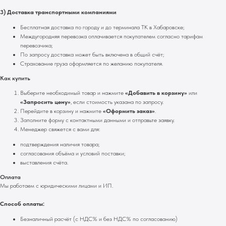
3) Доставка транспортными компаниями
Бесплатная доставка по городу и до терминала ТК в Хабаровске;
Междугородняя перевозка оплачивается покупателем согласно тарифам
перевозчика;
По запросу доставка может быть включена в общий счёт;
Страхование груза оформляется по желанию покупателя.
Как купить
Выберите необходимый товар и нажмите
«Добавить в корзину»
или
«Запросить цену»
, если стоимость указана по запросу.
Перейдите в корзину и нажмите
«Оформить заказ»
.
Заполните форму с контактными данными и отправьте заявку.
Менеджер свяжется с вами для:
подтверждения наличия товара;
согласования объёма и условий поставки;
выставления счёта.
Оплата
Мы работаем с юридическими лицами и ИП.
Способ оплаты:
Безналичный расчёт (с НДС% и без НДС% по согласованию)