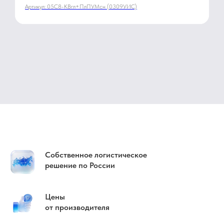
камуфлированной расцветки «Озеро» 0309 УИС
Артикул:
05С8-КВгл+ПлПУМсн (0309УИС)
4654/1
Собственное логистическое
решение по России
Цены
от производителя