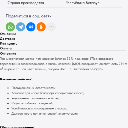
Страна производства
Республика Беларусь
Поделиться в соц. сетях
Описание
Доставка
Как купить
Оплата
Описание
Ткань костюмная хлопко-полиэфирная (хлопок 33%, полиэфир 67%), саржевого
переплетения, гладкокрашеная, с мягкой отделкой (МО), поверхностная плотность 214 г/
м², ширина 150 см, цвет зеленый, рисунок 351002, Республика Беларусь.
Ключевые свойства:
Повышенная износостойкость;
Комфорт при носке благодаря содержанию хлопка;
Улучшенные тактильные свойства;
Формоустойчивость изделий;
Устойчивость к многократным стиркам;
Долговечность при интенсивной эксплуатации.
Область применения: