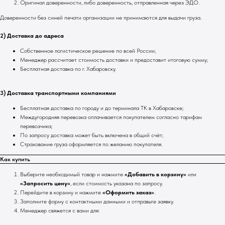
Оригинал доверенности, либо доверенность, отправленная через ЭДО.
Доверенности без синей печати организации не принимаются для выдачи груза.
2) Доставка до адреса
Собственное логистическое решение по всей России;
Менеджер рассчитает стоимость доставки и предоставит итоговую сумму;
Бесплатная доставка по г. Хабаровску.
3) Доставка транспортными компаниями
Бесплатная доставка по городу и до терминала ТК в Хабаровске;
Междугородняя перевозка оплачивается покупателем согласно тарифам
перевозчика;
По запросу доставка может быть включена в общий счёт;
Страхование груза оформляется по желанию покупателя.
Как купить
Выберите необходимый товар и нажмите
«Добавить в корзину»
или
«Запросить цену»
, если стоимость указана по запросу.
Перейдите в корзину и нажмите
«Оформить заказ»
.
Заполните форму с контактными данными и отправьте заявку.
Менеджер свяжется с вами для: