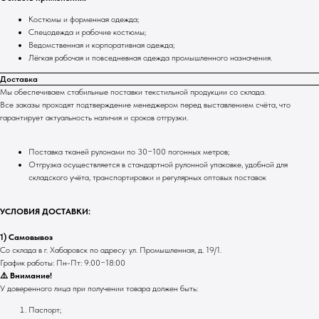
Костюмы и форменная одежда;
Спецодежда и рабочие костюмы;
Ведомственная и корпоративная одежда;
Лёгкая рабочая и повседневная одежда промышленного назначения.
Доставка
Мы обеспечиваем стабильные поставки текстильной продукции со склада.
Все заказы проходят подтверждение менеджером перед выставлением счёта, что
гарантирует актуальность наличия и сроков отгрузки.
Поставка тканей рулонами по 30−100 погонных метров;
Отгрузка осуществляется в стандартной рулонной упаковке, удобной для
складского учёта, транспортировки и регулярных оптовых поставок
УСЛОВИЯ ДОСТАВКИ:
1) Самовывоз
Со склада в г. Хабаровск по адресу: ул. Промышленная, д. 19/1.
График работы: Пн-Пт: 9:00−18:00
⚠️ Внимание!
У доверенного лица при получении товара должен быть:
Паспорт;