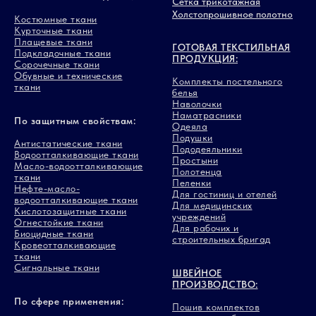
Сетка трикотажная
Холстопрошивное полотно
Костюмные ткани
Курточные ткани
Плащевые ткани
ГОТОВАЯ ТЕКСТИЛЬНАЯ
Подкладочные ткани
ПРОДУКЦИЯ:
Сорочечные ткани
Обувные и технические
Комплекты постельного
ткани
белья
Наволочки
Наматрасники
По защитным свойствам:
Одеяла
Подушки
Антистатические ткани
Пододеяльники
Водоотталкивающие ткани
Простыни
Масло-водоотталкивающие
Полотенца
ткани
Пеленки
Нефте-масло-
Для гостиниц и отелей
водоотталкивающие ткани
Для медицинских
Кислотозащитные ткани
учреждений
Огнестойкие ткани
Для рабочих и
Биоцидные ткани
строительных бригад
Кровеотталкивающие
ткани
Сигнальные ткани
ШВЕЙНОЕ
ПРОИЗВОДСТВО:
По сфере применения:
Пошив комплектов