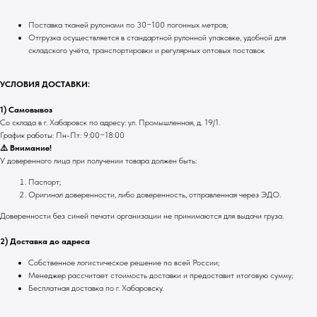
Поставка тканей рулонами по 30−100 погонных метров;
Отгрузка осуществляется в стандартной рулонной упаковке, удобной для
складского учёта, транспортировки и регулярных оптовых поставок
УСЛОВИЯ ДОСТАВКИ:
1) Самовывоз
Со склада в г. Хабаровск по адресу: ул. Промышленная, д. 19/1.
График работы: Пн-Пт: 9:00−18:00
⚠️ Внимание!
У доверенного лица при получении товара должен быть:
Паспорт;
Оригинал доверенности, либо доверенность, отправленная через ЭДО.
Доверенности без синей печати организации не принимаются для выдачи груза.
2) Доставка до адреса
Собственное логистическое решение по всей России;
Менеджер рассчитает стоимость доставки и предоставит итоговую сумму;
Бесплатная доставка по г. Хабаровску.