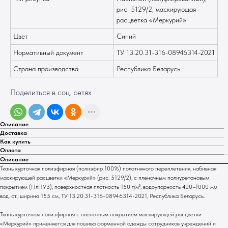
рис. 5129/2, маскирующая
расцветка «Меркурий»
Цвет
Синий
Нормативный документ
ТУ 13.20.31-316-08946314-2021
Страна производства
Республика Беларусь
Поделиться в соц. сетях
Описание
Доставка
Как купить
Оплата
Описание
Ткань курточная полиэфирная (полиэфир 100%) полотняного переплетения, набивная
маскирующей расцветки «Меркурий» (рис. 5129/2), с пленочным полиуретановым
покрытием (ПлПУЗ), поверхностная плотность 150 г/м², водоупорность 400–1000 мм
вод. ст., ширина 155 см, ТУ 13.20.31-316-08946314-2021, Республика Беларусь.
Ткань курточная полиэфирная с пленочным покрытием маскирующей расцветки
«Меркурий» применяется для пошива форменной одежды сотрудников учреждений и