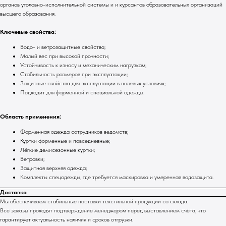
органов уголовно-исполнительной системы и и курсантов образовательных организаций
высшего образования.
Ключевые свойства:
Водо- и ветрозащитные свойства;
Малый вес при высокой прочности;
Устойчивость к износу и механическим нагрузкам;
Стабильность размеров при эксплуатации;
Защитные свойства для эксплуатации в полевых условиях;
Подходит для форменной и специальной одежды.
Область применения:
Форменная одежда сотрудников ведомств;
Куртки форменные и повседневные;
Лёгкие демисезонные куртки;
Ветровки;
Защитная верхняя одежда;
Комплекты спецодежды, где требуется маскировка и умеренная водозащита.
Доставка
Мы обеспечиваем стабильные поставки текстильной продукции со склада.
Все заказы проходят подтверждение менеджером перед выставлением счёта, что
гарантирует актуальность наличия и сроков отгрузки.