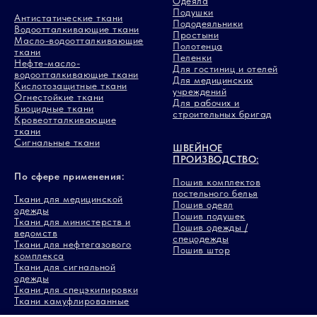
Одеяла
Подушки
Антистатические ткани
Пододеяльники
Водоотталкивающие ткани
Простыни
Масло-водоотталкивающие
Полотенца
ткани
Пеленки
Нефте-масло-
Для гостиниц и отелей
водоотталкивающие ткани
Для медицинских
Кислотозащитные ткани
учреждений
Огнестойкие ткани
Для рабочих и
Биоцидные ткани
строительных бригад
Кровеотталкивающие
ткани
Сигнальные ткани
ШВЕЙНОЕ
ПРОИЗВОДСТВО:
По сфере применения:
Пошив комплектов
постельного белья
Ткани для медицинской
Пошив одеял
одежды
Пошив подушек
Ткани для министерств и
Пошив одежды /
ведомств
спецодежды
Ткани для нефтегазового
Пошив штор
комплекса
Ткани для сигнальной
одежды
Ткани для спецэкипировки
Ткани камуфлированные