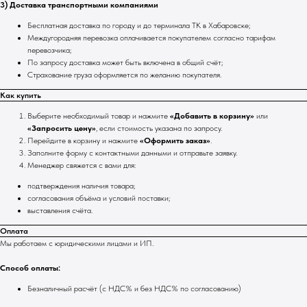
3) Доставка транспортными компаниями
Бесплатная доставка по городу и до терминала ТК в Хабаровске;
Междугородняя перевозка оплачивается покупателем согласно тарифам
перевозчика;
По запросу доставка может быть включена в общий счёт;
Страхование груза оформляется по желанию покупателя.
Как купить
Выберите необходимый товар и нажмите
«Добавить в корзину»
или
«Запросить цену»
, если стоимость указана по запросу.
Перейдите в корзину и нажмите
«Оформить заказ»
.
Заполните форму с контактными данными и отправьте заявку.
Менеджер свяжется с вами для:
подтверждения наличия товара;
согласования объёма и условий поставки;
выставления счёта.
Оплата
Мы работаем с юридическими лицами и ИП.
Способ оплаты:
Безналичный расчёт (с НДС% и без НДС% по согласованию)