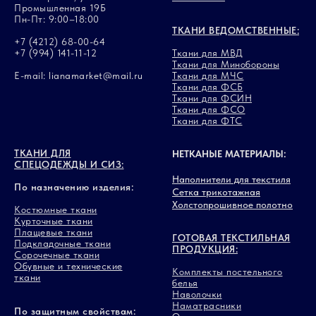
Промышленная 19Б
Пн-Пт: 9:00–18:00
ТКАНИ ВЕДОМСТВЕННЫЕ:
+7 (4212) 68-00-64
+7 (994) 141-11-12
Ткани для МВД
Ткани для Минобороны
E-mail: lianamarket@mail.ru
Ткани для МЧС
Ткани для ФСБ
Ткани для ФСИН
Ткани для ФСО
Ткани для ФТС
ТКАНИ ДЛЯ
НЕТКАНЫЕ МАТЕРИАЛЫ:
СПЕЦОДЕЖДЫ И СИЗ:
Наполнители для текстиля
По назначению изделия:
Сетка трикотажная
Холстопрошивное полотно
Костюмные ткани
Курточные ткани
Плащевые ткани
ГОТОВАЯ ТЕКСТИЛЬНАЯ
Подкладочные ткани
ПРОДУКЦИЯ:
Сорочечные ткани
Обувные и технические
Комплекты постельного
ткани
белья
Наволочки
Наматрасники
По защитным свойствам: