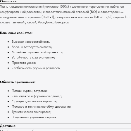
Описание
Ткань плащевая полиэфирная (полиэфир 100%) полотняного переплетения, набивная
камуфлированной расцветки, с водоотталкивающей отделкой (ВО) и односторонним
полиуретановым покрытием (ПлПУ1), поверхностная плотность 150 ±10 г/м², ширина 150
см, цвет зеленый / серый, Республика Беларусь.
Ключевые свойства:
Высокая износостойкость;
Водо- и ветроустойчивость;
Малый вес при высокой прочности;
Устойчивость к загрязнениям;
Простота ухода;
Стабильность формы и размеров.
Область применения:
Плащи, куртки, ветровки;
Спецодежда и форменная одежда;
Одежды для силовых ведомств;
Полевое и тактическое обмундирование;
Туристическая экипировка;
Защитные и укрывные изделия.
Доставка
Мы обеспечиваем стабильные поставки текстильной продукции со склада.