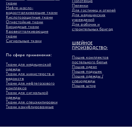
Полотенца
ткани
Пеленки
Нефте-масло-
Для гостиниц и отелей
водоотталкивающие ткани
Для медицинских
Кислотозащитные ткани
учреждений
Огнестойкие ткани
Для рабочих и
Биоцидные ткани
строительных бригад
Кровеотталкивающие
ткани
Сигнальные ткани
ШВЕЙНОЕ
ПРОИЗВОДСТВО:
По сфере применения:
Пошив комплектов
постельного белья
Ткани для медицинской
Пошив одеял
одежды
Пошив подушек
Ткани для министерств и
Пошив одежды /
ведомств
спецодежды
Ткани для нефтегазового
Пошив штор
комплекса
Ткани для сигнальной
одежды
Ткани для спецэкипировки
Ткани камуфлированные