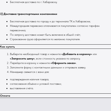
Бесплатная доставка по г. Хабаровску.
3) Доставка транспортными компаниями
Бесплатная доставка по городу и до терминала ТК в Хабаровске;
Междугородняя перевозка оплачивается покупателем согласно тарифам
перевозчика;
По запросу доставка может быть включена в общий счёт;
Страхование груза оформляется по желанию покупателя.
Как купить
Выберите необходимый товар и нажмите
«Добавить в корзину»
или
«Запросить цену»
, если стоимость указана по запросу.
Перейдите в корзину и нажмите
«Оформить заказ»
.
Заполните форму с контактными данными и отправьте заявку.
Менеджер свяжется с вами для:
подтверждения наличия товара;
согласования объёма и условий поставки;
выставления счёта.
Оплата