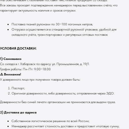
Все заказы проходят подтверждение менеджером перед выставлением счёта, что
гарантирует актуальность наличия и сроков отгрузки.
Поставка тканей рулонами по 30−100 погонных метров;
Отгрузка осуществляется в стандартной рулонной упаковке, удобной для
складского учёта, транспортировки и регулярных оптовых поставок
УСЛОВИЯ ДОСТАВКИ:
1) Самовывоз
Со склада в г. Хабаровск по адресу: ул. Промышленная, д. 19/1.
График работы: Пн-Пт: 9:00−18:00
⚠️ Внимание!
У доверенного лица при получении товара должен быть:
Паспорт;
Оригинал доверенности, либо доверенность, отправленная через ЭДО.
Доверенности без синей печати организации не принимаются для выдачи груза.
2) Доставка до адреса
Собственное логистическое решение по всей России;
Менеджер рассчитает стоимость доставки и предоставит итоговую сумму;