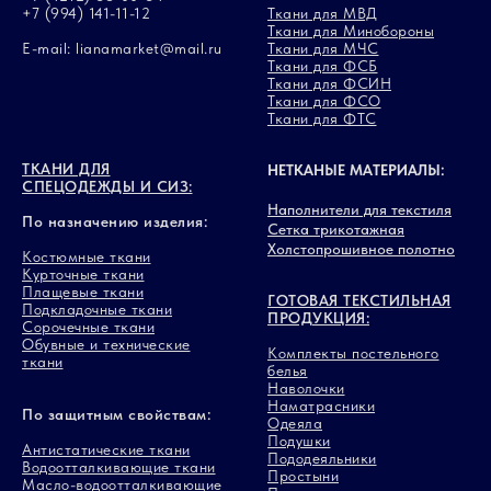
+7 (994) 141-11-12
Ткани для МВД
Ткани для Минобороны
E-mail: lianamarket@mail.ru
Ткани для МЧС
Ткани для ФСБ
Ткани для ФСИН
Ткани для ФСО
Ткани для ФТС
ТКАНИ ДЛЯ
НЕТКАНЫЕ МАТЕРИАЛЫ:
СПЕЦОДЕЖДЫ И СИЗ:
Наполнители для текстиля
По назначению изделия:
Сетка трикотажная
Холстопрошивное полотно
Костюмные ткани
Курточные ткани
Плащевые ткани
ГОТОВАЯ ТЕКСТИЛЬНАЯ
Подкладочные ткани
ПРОДУКЦИЯ:
Сорочечные ткани
Обувные и технические
Комплекты постельного
ткани
белья
Наволочки
Наматрасники
По защитным свойствам:
Одеяла
Подушки
Антистатические ткани
Пододеяльники
Водоотталкивающие ткани
Простыни
Масло-водоотталкивающие