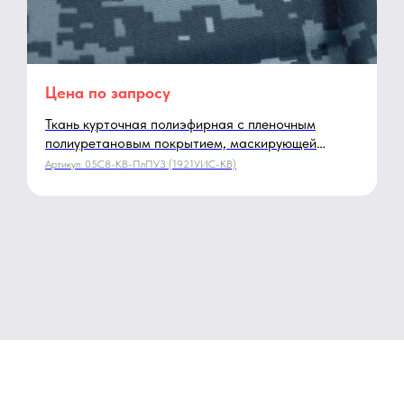
Цена по запросу
Ткань курточная полиэфирная с пленочным
полиуретановым покрытием, маскирующей
расцветки «Меркурий» 1921 УИС-КВ
Артикул:
05С8-КВ-ПлПУЗ (1921УИС-КВ)